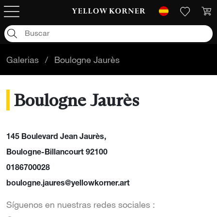
Galerias
/
Boulogne Jaurès
Boulogne Jaurès
145 Boulevard Jean Jaurès,
Boulogne-Billancourt 92100
0186700028
boulogne.jaures@yellowkorner.art
Síguenos en nuestras redes sociales :