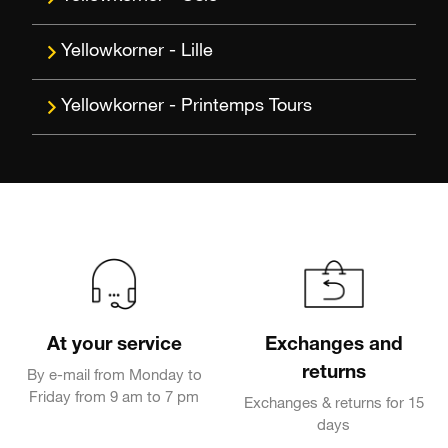
Lille
Printemps Tours
At your service
Exchanges and
returns
By e-mail from Monday to
Friday from 9 am to 7 pm
Exchanges & returns for 15
days