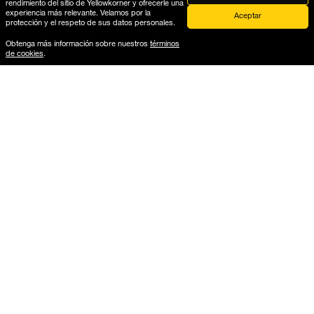
rendimiento del sitio de Yellowkorner y ofrecerle una
experiencia más relevante. Velamos por la
Aceptar
protección y el respeto de sus datos personales.
Obtenga más información sobre nuestros
términos
de cookies
.
Ayuda
Consultar mi pedido
Envíos y devoluciones
Guía enmarcado galería
Guía formatos laminados
Servicios B2B