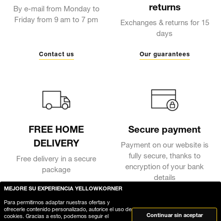
returns
By e-mail from Monday to
Friday from 9 am to 7 pm
Exchanges & returns for 15
days
Contact us
Our guarantees
FREE HOME
Secure payment
DELIVERY
Payment on our website is
fully secure, thanks to
Free delivery in a secure
encryption of your bank
package
details
MEJORE SU EXPERIENCIA YELLOWKORNER
Delivery
Para permitirnos adaptar nuestras ofertas y
ofrecerle contenido personalizado, autorice el uso de
Continuar sin aceptar
cookies. Gracias a esto, podemos seguir el