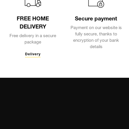
FREE HOME
Secure payment
DELIVERY
Payment on our website is
fully secure, thanks to
Free delivery in a secure
encryption of your bank
package
details
Delivery