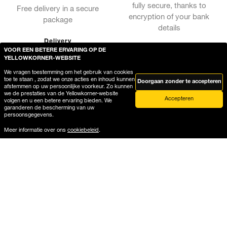
fully secure, thanks to
Free delivery in a secure
encryption of your bank
package
details
Delivery
VOOR EEN BETERE ERVARING OP DE
YELLOWKORNER-WEBSITE
We vragen toestemming om het gebruik van cookies
toe te staan , zodat we onze acties en inhoud kunnen
Doorgaan zonder te accepteren
afstemmen op uw persoonlijke voorkeur. Zo kunnen
we de prestaties van de Yellowkorner-website
Accepteren
volgen en u een betere ervaring bieden. We
garanderen de bescherming van uw
persoonsgegevens.
Meer informatie over ons
cookiebeleid
.
Help