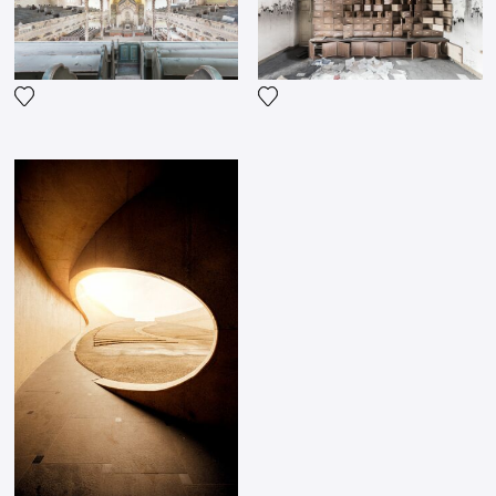
mijn drone liet landen, ontstond er voor mijn ogen
een enorme tornado. Dat was een nieuwe (en enge)
ervaring.
De foto die u graag had willen maken?
Voeg het product toe aan mijn verlanglijst
Voeg het product toe aan mij
De laatste scène uit de film “Planet of the Apes”
van 1968 toont de afgebroken bovenkant van het
Vrijheidsbeeld boven het zand uit. Een ongelooflijke,
apocalyptische scène. Ik had graag op de set van
deze scène gestaan om dit epische moment vast te
leggen.
Uw laatste prijs/succes?
- Finalist World Water Day Photo Contest (Italië) -
Finalist Kolga Tbilisi Photo Festival (Georgië) -
Moscow International Foto Awards: 2 eervolle
vermeldingen (Rusland) - Tentoonstelling in de Sala
Espositiva op het eiland Elba (Italië) -
Tentoonstelling in de Auckland Art Gallery (Nieuw-