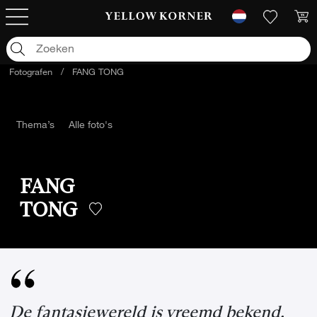
Fotografen
/
FANG TONG
Thema’s
Alle foto's
FANG
TONG
De fantasiewereld is vreemd bekend,