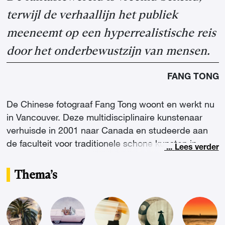
terwijl de verhaallijn het publiek
meeneemt op een hyperrealistische reis
door het onderbewustzijn van mensen.
FANG TONG
De Chinese fotograaf Fang Tong woont en werkt nu
in Vancouver. Deze multidisciplinaire kunstenaar
verhuisde in 2001 naar Canada en studeerde aan
de faculteit voor traditionele schone kunsten in
...
Lees verder
Shanghai en vervolgens aan de Ecole Nationale
Supérieure des Arts Décoratifs (ENSAD) in Parijs.
Thema’s
Ze raakte steeds meer geïnteresseerd in fotografie,
na te hebben geëxperimenteerd met vele
kunstvormen, waaronder olieverf schilderen, design
en beeldhouwkunst. Fang Tong is nu grafisch