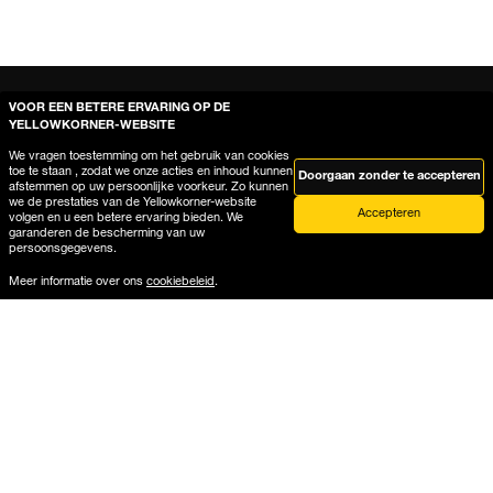
VOOR EEN BETERE ERVARING OP DE
YELLOWKORNER-WEBSITE
We vragen toestemming om het gebruik van cookies
toe te staan , zodat we onze acties en inhoud kunnen
Doorgaan zonder te accepteren
afstemmen op uw persoonlijke voorkeur. Zo kunnen
we de prestaties van de Yellowkorner-website
Accepteren
volgen en u een betere ervaring bieden. We
garanderen de bescherming van uw
persoonsgegevens.
Meer informatie over ons
cookiebeleid
.
Help
Waar is mijn bestelling?
Levering en retourzending
Producthandleiding galerielijst
Producthandleiding opgeplakte formaten