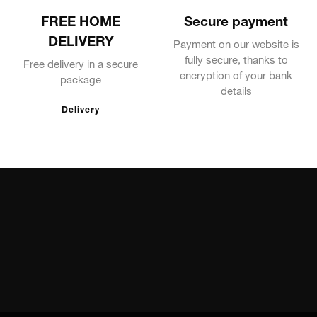
FREE HOME
Secure payment
DELIVERY
Payment on our website is
fully secure, thanks to
Free delivery in a secure
encryption of your bank
package
details
Delivery