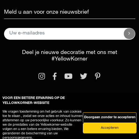
Meld u aan voor onze nieuwsbrief
Deel je nieuwe decoratie met ons met
#YellowKorner
VOOR EEN BETERE ERVARING OP DE
YELLOWKORNER-WEBSITE
Wettelijke kennisgeving
Algemene voorwaarden
We vragen toestemming om het gebruik van cookies
Deze site gebruikt cookies
toe te staan , zodat we onze acties en inhoud kunnen
Doorgaan zonder te accepteren
afstemmen op uw persoonlijke voorkeur. Zo kunnen
we de prestaties van de Yellowkorner-website
Accepteren
volgen en u een betere ervaring bieden. We
garanderen de bescherming van uw
persoonsgegevens.