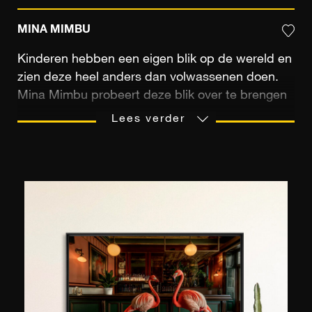
MINA MIMBU
Kinderen hebben een eigen blik op de wereld en
zien deze heel anders dan volwassenen doen.
Mina Mimbu probeert deze blik over te brengen
met haar camera en geeft haar kleurrijke
Lees verder
portretten zo een magische lading. Haar foto's
laten een gevoel van betovering achter – iets wat
veel kijkers zich nog herinneren – en doen
verlangen naar een terugkeer naar de kindertijd.