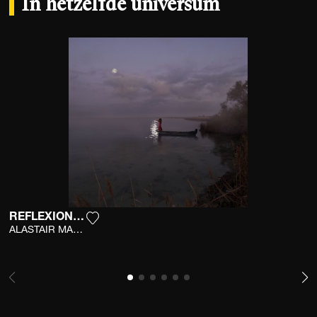
In hetzelfde universum
RÉFLEXION FAITE
Voeg het product toe aan mijn verlanglijst
ALASTAIR MAGNALDO