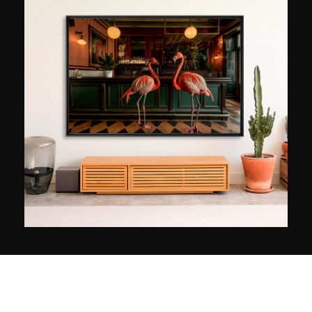
auto's, het krioelen van voetgangers, de
mengeling van geuren, dit is zo boeiend dat
geen enkele opname ze allemaal kan vastleggen.
Moeten we daarom keuzes maken? Ik geloof het
niet, ik wil het niet ”. Om deze "congestie" van
het stadsleven in beelden te vertalen, aarzelt
Laurent Dequick niet om de opnamen naast
elkaar te plaatsen, over elkaar heen te leggen of
zelfs in te bedden. Met dezelfde intensiteit
verweeft hij foto's van architectonische groepen,
verkeersassen en mensen. Het verdicht de
beelden zoals de stad de som van de levens van
al haar inwoners verdicht. Zijn stijl doet denken
aan het kubisme. Zowel in zijn abstracte beelden
als in zijn beelden van de permanente beweging.