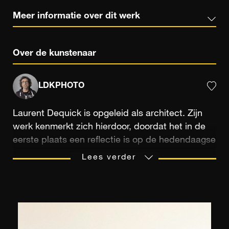
Meer informatie over dit werk
Over de kunstenaar
LDKPHOTO
Laurent Dequick is opgeleid als architect. Zijn
werk kenmerkt zich hierdoor, doordat het in de
eerste plaats een reflectie is op de hedendaagse
stad en meer gericht is op de verspreiding van
Lees verder
de stedelijke ruimte. De fotograaf brengt
nauwkeurig de indruk van waanzin over, die het
gevolg is van de bevolkingsdichtheid en de
bedrijvigheid in stedelijke gebieden: “Rondom de
straten, de lichten, de geluiden, het verkeer van