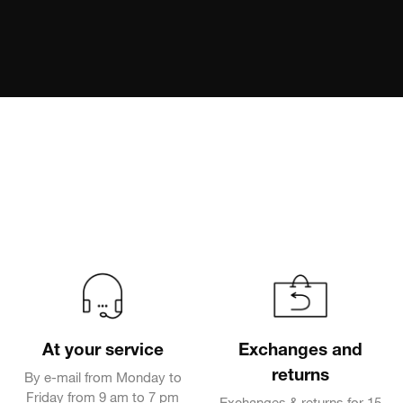
At your service
Exchanges and
returns
By e-mail from Monday to
Friday from 9 am to 7 pm
Exchanges & returns for 15
days