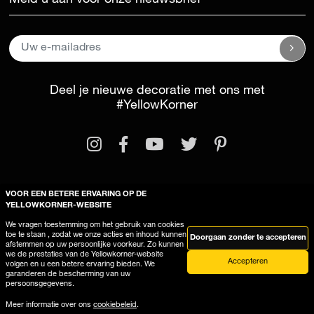
Meld u aan voor onze nieuwsbrief
Deel je nieuwe decoratie met ons met
#YellowKorner
VOOR EEN BETERE ERVARING OP DE
YELLOWKORNER-WEBSITE
Wettelijke kennisgeving
Algemene voorwaarden
We vragen toestemming om het gebruik van cookies
Deze site gebruikt cookies
toe te staan , zodat we onze acties en inhoud kunnen
Doorgaan zonder te accepteren
afstemmen op uw persoonlijke voorkeur. Zo kunnen
we de prestaties van de Yellowkorner-website
Accepteren
volgen en u een betere ervaring bieden. We
garanderen de bescherming van uw
persoonsgegevens.
Meer informatie over ons
cookiebeleid
.