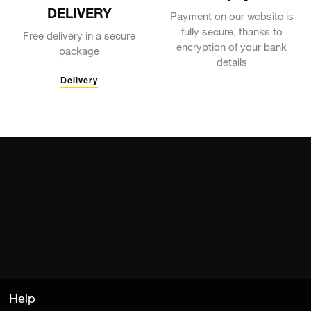
DELIVERY
Payment on our website is
fully secure, thanks to
Free delivery in a secure
encryption of your bank
package
details
Delivery
Help