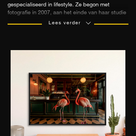
gespecialiseerd in lifestyle. Ze begon met
fotografie in 2007, aan het einde van haar studie
waarin ze al veel fotolessen had gevolgd! Haar
Lees verder
foto's zijn een mix van glamour en erotiek die ze
zowel voor haar particuliere klanten als voor
persoonlijke projecten gebruikt. Ze produceert
advertenties voor bedrijven in de mode-,
gastronomie- en automotive-sector. “Mijn werk
vertelt altijd een verhaal”, legt ze uit, “ik wil dat
het mensen in twijfel trekt en tot nadenken
aanzet.” Geïnspireerd door het werk van Helmut
Newton, hebben zijn foto's talloze prijzen
gewonnen, met name tijdens de Tokyo
International Foto Photos Awards (TIFA) 2016 en
de Moskou International Foto Awards (MIFA)
2017. "Ik denk graag dat" het beeld dat ik kies
zal vreugde op je overbrengen, je meenemen op