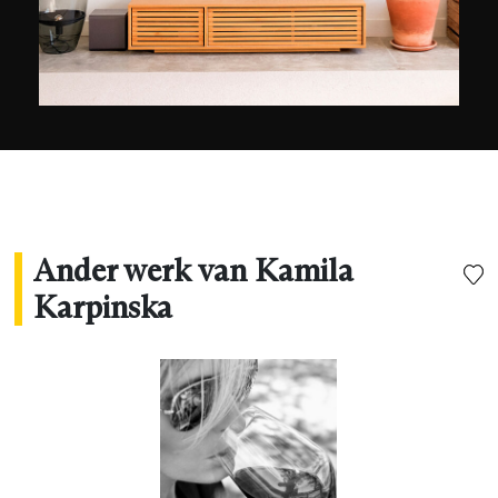
een reis en je inspireren met positieve vibraties",
besluit ze!
Ander werk van Kamila
Karpinska