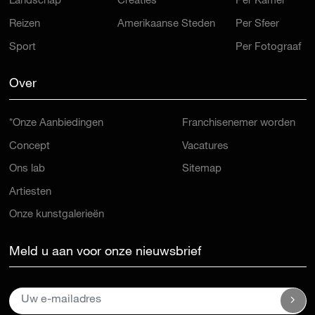
Landschap
Creaties
Per Kamer
Reizen
Amerikaanse Steden
Per Sfeer
Sport
Per Fotograaf
Over
*Onze Aanbiedingen
Franchisenemer worden
Concept
Vacatures
Ons lab
Sitemap
Artiesten
Onze kunstgalerieën
Meld u aan voor onze nieuwsbrief