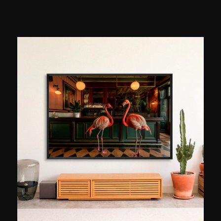
2005 tot 2023 was hij lid van het prestigieuze
fotoagentschap Magnum Photos en hij werkt
regelmatig samen met The New York Times, The
New Yorker en New York Magazine. Hij staat
bekend om zijn reportages uit conflictgebieden.
In 2000 nam zijn werk een beslissende wending
toen hij de gevaarlijke oversteek van 44
Haïtianen aan boord van een geïmproviseerde
boot documenteerde – een aangrijpend verslag
dat hem de Robert Capa Gold Medal opleverde.
Vanaf dat moment krijgt zijn aanpak een
zeldzame emotionele intensiteit, of hij nu
presidenten, culturele iconen of alledaagse
momenten fotografeert. De geboorte van zijn
eerste kind in 2008 veranderde zijn kijk op het
leven: hij verliet de oorlogsgebieden om de
intimiteit van zijn gezin te verkennen. Deze
verschuiving leidde tot het ontstaan van een