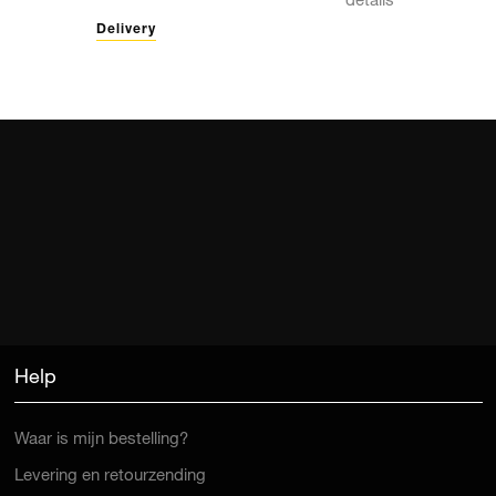
details
Delivery
Help
Waar is mijn bestelling?
Levering en retourzending