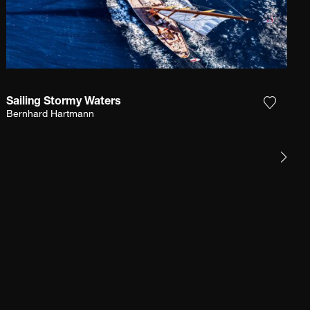
Sailing Stormy Waters
et product toe aan mijn verlanglijst
Voeg het
Bernhard Hartmann