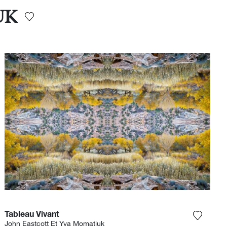
UK
Tableau Vivant
et product toe aan mijn verlanglijst
Voeg het
John Eastcott Et Yva Momatiuk