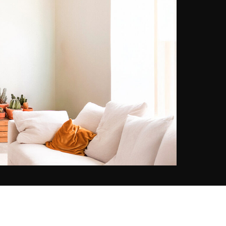
de hele wereld naar de meest
primitieve gebieden om prachtige
natuurfoto’s vast te leggen.