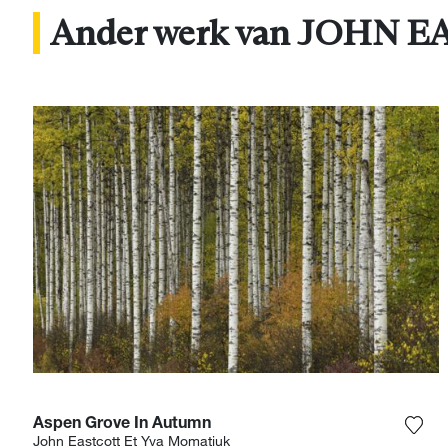
Ander werk van JOHN
Aspen Grove In Autumn
Voeg
John Eastcott Et Yva Momatiuk