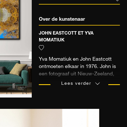
Over de kunstenaar
JOHN EASTCOTT ET YVA
MOMATIUK
Yva Momatiuk en John Eastcott
ontmoeten elkaar in 1976. John is
een fotograaf uit Nieuw-Zeeland,
terwijl Yva een in New York
Lees verder
gevestigde Poolse architecte en
ontwerpster is. Hun werk is gewijd
aan voorstellingen van de natuur
en inheemse culturen. Ze hebben
een gemeenschappelijke visie over
hun kunst, en maken reizen over