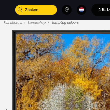
Kunstfoto's
Landschap
tumbling colours