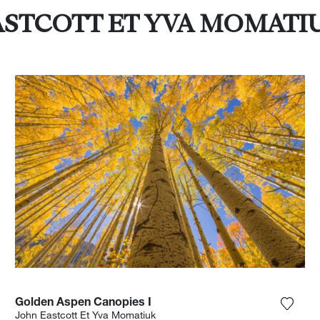
 EASTCOTT ET YVA MOMATI
Golden Aspen Canopies I
 het product toe aan mijn verlanglijst
Voeg h
John Eastcott Et Yva Momatiuk