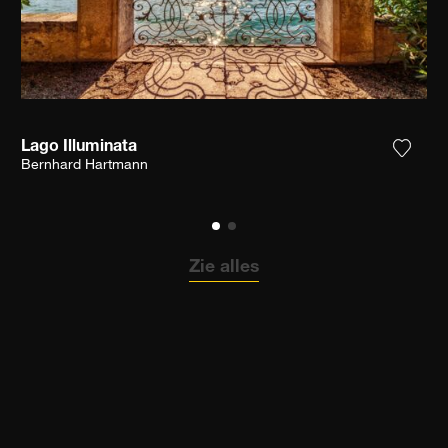
Lago Illuminata
 het product toe aan mijn verlanglijst
Voeg h
Bernhard Hartmann
Zie alles