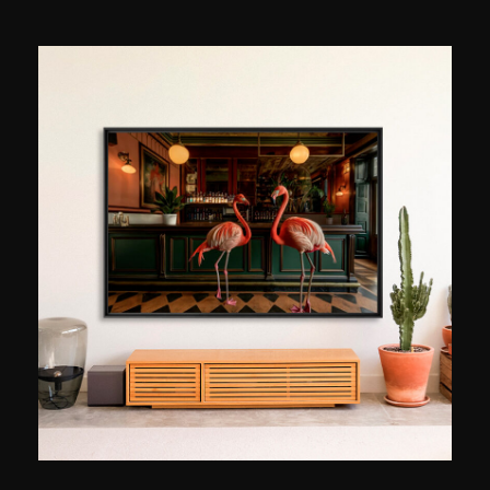
leeftijd waagde hij zich aan schilderkunst,
fotografie, film en muziek. Vandaag runt hij een
eigen label voor elektronische muziek. Na
tientallen jaren te hebben samengewerkt met
fotografen, laat Chris Lou zijn creativiteit de vrije
loop in het kader van persoonlijke projecten. Van
achter de lens van zijn analoge of digitale
camera maakt hij unieke beelden, geïnspireerd
door design, mode en tijdloze vrouwelijke
schoonheid.