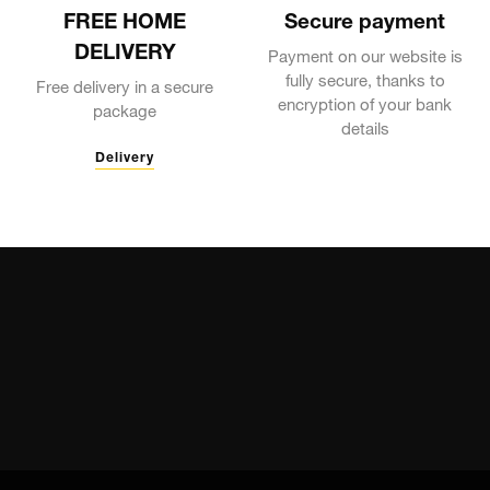
FREE HOME
Secure payment
DELIVERY
Payment on our website is
fully secure, thanks to
Free delivery in a secure
encryption of your bank
package
details
Delivery