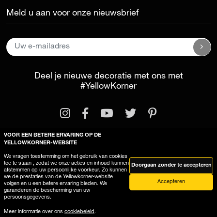
Meld u aan voor onze nieuwsbrief
Deel je nieuwe decoratie met ons met
#YellowKorner
VOOR EEN BETERE ERVARING OP DE
YELLOWKORNER-WEBSITE
We vragen toestemming om het gebruik van cookies
Wettelijke kennisgeving
Algemene voorwaarden
toe te staan , zodat we onze acties en inhoud kunnen
Doorgaan zonder te accepteren
afstemmen op uw persoonlijke voorkeur. Zo kunnen
Deze site gebruikt cookies
we de prestaties van de Yellowkorner-website
Accepteren
volgen en u een betere ervaring bieden. We
garanderen de bescherming van uw
persoonsgegevens.
Meer informatie over ons
cookiebeleid
.