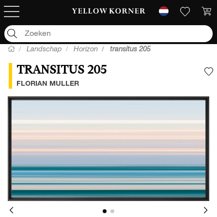
Landschap
Horizon
transitus 205
TRANSITUS 205
V
FLORIAN MULLER