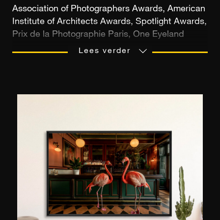
Association of Photographers Awards, American
Institute of Architects Awards, Spotlight Awards,
Prix de la Photographie Paris, One Eyeland
Photography Awards, de lange lijst van
Lees verder
internationale prijzen van de fotograaf Florian
Müller is de weerspiegeling van een werk van
lange adem. De Duitse fotograaf, die in Keulen
woont, is gespecialiseerd in de creatie van
abstracte beelden die de grenzen tussen
schilderkunst en fotografie doen vervagen. De
serie "Hyperdrive Manhattan", die in 2017 in
New York werd gemaakt, is een treffend
voorbeeld van de techniek van de fotograaf.