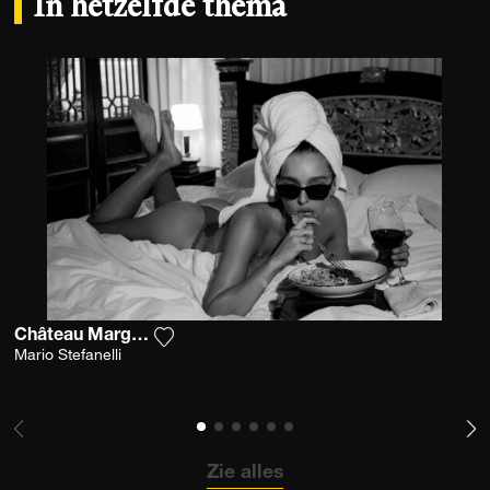
In hetzelfde thema
Château Margaux 1982 2
Voeg het product toe aan mijn verlanglijs
Mario Stefanelli
Zie alles