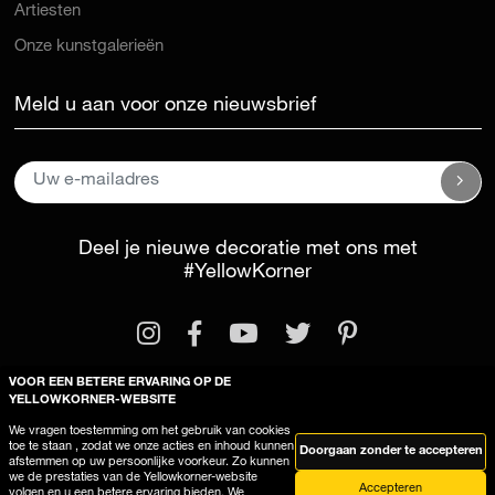
Artiesten
Onze kunstgalerieën
Meld u aan voor onze nieuwsbrief
Deel je nieuwe decoratie met ons met
#YellowKorner
VOOR EEN BETERE ERVARING OP DE
YELLOWKORNER-WEBSITE
We vragen toestemming om het gebruik van cookies
Wettelijke kennisgeving
Algemene voorwaarden
toe te staan , zodat we onze acties en inhoud kunnen
Doorgaan zonder te accepteren
afstemmen op uw persoonlijke voorkeur. Zo kunnen
Deze site gebruikt cookies
we de prestaties van de Yellowkorner-website
Accepteren
volgen en u een betere ervaring bieden. We