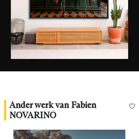
zijn werk toe te laten. Zijn picturale kunst kreeg
zo een meer hedendaagse invulling. Hij creëert
vandaag originele grafische werken in Neo Pop,
een stijl die schatplichtig is aan de Pop Art uit de
jaren '50.
Ander werk van Fabien
NOVARINO