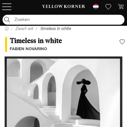
Zwart-wit
timeless in white
Timeless in white
V
FABIEN NOVARINO