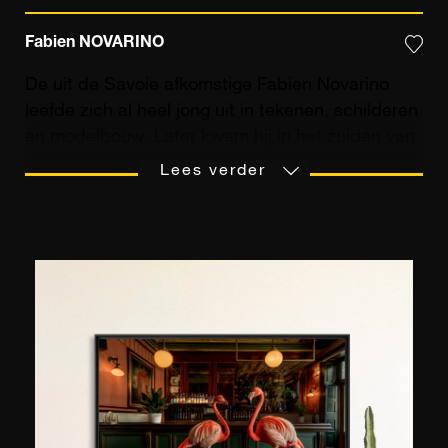
Fabien NOVARINO
De uit de Savoie afkomstige Fabien Novarino
leefde zich al heel jong uit in tekenen, schilderen
en modelbouw. Later kwam hij in het zuiden van
Frankrijk terecht, waar hij sterk beïnvloed raakte
Lees verder
door de nieuwe Provençaalse decors om hem
heen. Na literaire studies én een commerciële
carrière besloot hij zich vanaf zijn 27ste nog
uitsluitend te wijden aan zijn passie:
schilderkunst. Aanvankelijk leunde hij aan bij de
Provençaalse School, maar later breidde hij zijn
werkterrein uit en besteedde hij vooral aandacht
aan locaties met opvallende contrasten. Denk
maar aan New York of Parijs. In 2010 zette hij
zijn schildersezel aan de kant om fotografie in