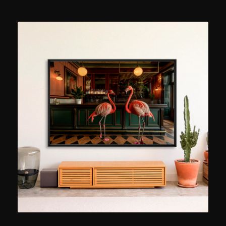
naar San Francisco om een filmopleiding te
volgen. Momenteel werkt hij als freelancer in
Seattle. Hij is zeer gehecht aan Azië, verblijft er
regelmatig en is een fotoproject begonnen over
de megasteden van zijn geboortestreek. "Ik
waardeer vooral de rijke cultuur die in de meeste
Aziatische steden te vinden is," legt hij uit, "veel
steden in Azië zijn overbevolkt, zoals Hong Kong
bijvoorbeeld, en ik ben geïnteresseerd in hoe
mensen deze steden hebben gebouwd." Tristan
Zhou speelt met vormen, volumes en
perspectieven om een nieuwe visie op
stadsfotografie te geven. Zijn foto's, altijd zeer
dynamisch, weerspiegelen de vitaliteit van het
Aziatische continent. Hij onthoudt zich niet van
editing en aarzelt niet, wat uiterst zeldzaam is,
om zijn postproductiewerk openbaar te maken