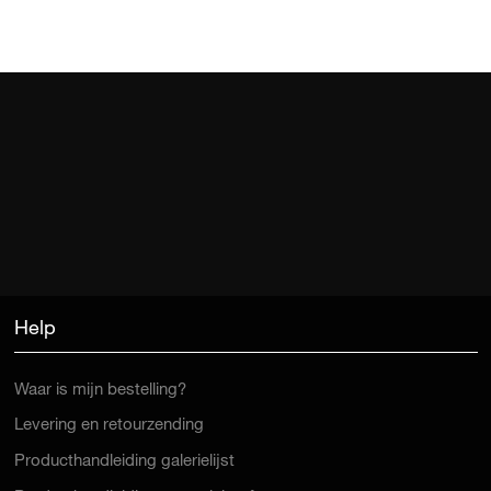
Help
Waar is mijn bestelling?
Levering en retourzending
Producthandleiding galerielijst