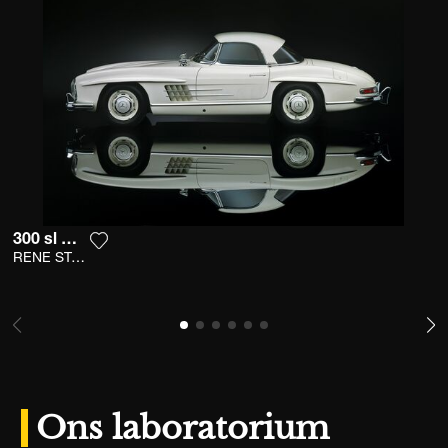
300 sl mirror
Voeg het product toe aan mijn verlanglijst
RENE STAUD
Ons laboratorium