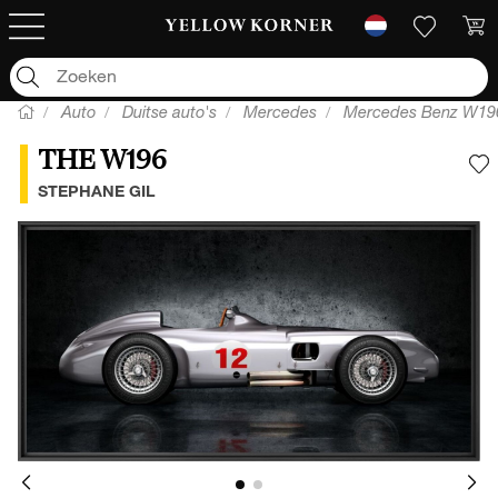
Auto
Duitse auto's
Mercedes
Mercedes Benz W19
THE W196
V
STEPHANE GIL