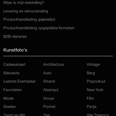
Waar is mijn bestelling?
Levering en retourzending
Producthandleiding galerielijst
Producthandleiding opgeplakte formaten
B2B-diensten
Kunstfoto's
Cadeaukaart
Architectuur
Vintage
Nieuwste
Auto
Berg
Laatste Exemplaar
Strand
Popcultuur
Favorieten
Abstract
New York
Mode
Vrouw
Film
Steden
Portret
Parijs
Zwart en Wit
Zee
Alle Thema's