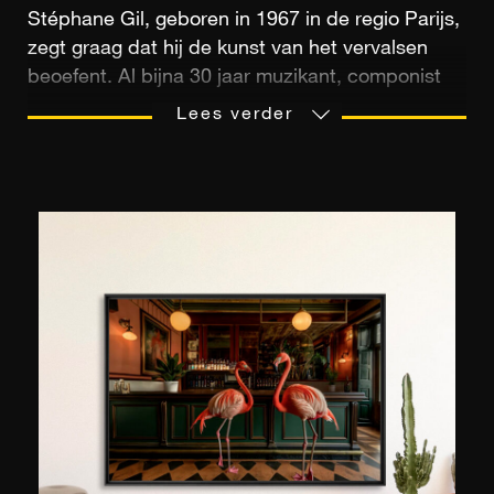
Stéphane Gil, geboren in 1967 in de regio Parijs,
zegt graag dat hij de kunst van het vervalsen
beoefent. Al bijna 30 jaar muzikant, componist
en geluidstechnicus, besloot hij op 50-jarige
Lees verder
leeftijd een nieuwe snaar aan zijn digitale
strijkstok toe te voegen met grafisch ontwerp.
Om zijn ideeën te kanaliseren en de techniek
onder de knie te krijgen, studeerde en behaalde
hij een graad in grafisch ontwerp. Naast deze
eretitel is hij er trots op dat hij zijn carrièreswitch
heeft weten door te maken, aangezien hij nu
leeft vanuit zijn passie. Geïnspireerd door de
popcultuur, cinema, New Wave en computers
maakt de Franse kunstenaar realistische werken
met een vleugje graphics. Om dit te doen,
gebruikt hij een reeks 3D-software tijdens een
rigoureus creatief proces met als doel aan te