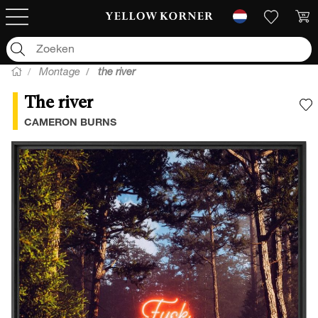
Montage
the river
The river
V
CAMERON BURNS