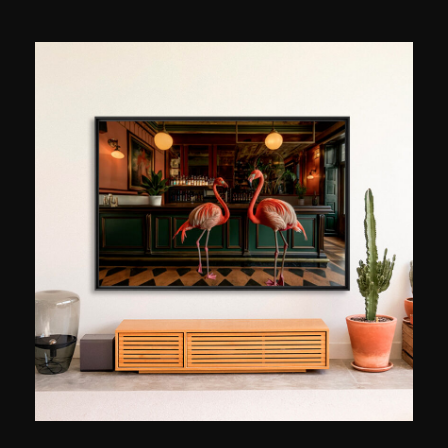
muziekindustrie. Zo is hij gespecialiseerd in het
ontwerpen van covers voor albums en in het
draaien van videclips. Hij werkt dan ook
geregeld samen met internationaal bekende
artiesten (Juice WRLD, The Lumineers, Neon
Trees, Run The Jewels, …). Voor het overige kan
hij zijn talenten kwijt in persoonlijke projecten die
hij via galerijen of via NFT-platforms ter
beschikking stelt van verzamelaars. Extra
kleurrijke nuances en verhalen op de grens
tussen droom en realiteit. Alles overgoten met
subtiele ironie.