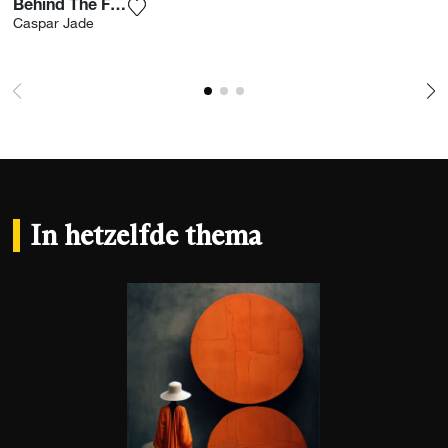
Behind The Flowers 1
Voeg het product toe aan mijn verlanglijst
Caspar Jade
In hetzelfde thema