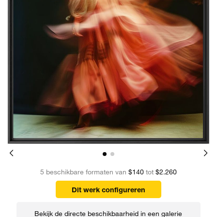
5 beschikbare formaten van
$140
tot
$2.260
Dit werk configureren
Bekijk de directe beschikbaarheid in een galerie