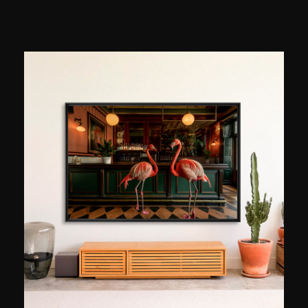
portretten van acteurs, muzikanten en
modefiguren, die hij publiceerde op de covers
van prestigieuze tijdschriften als Stern, Die Zeit
en Playboy. Zijn aanpak: het essentiële
vastleggen en de verhalende kracht van een
detail onthullen. Onlangs heeft hij zijn aanpak
verrijkt met kunstmatige intelligentie via The
Unreal People, een serie portretten van fictieve
personages met een verontrustende, realistische
ondertoon. Tussen klassieke fotografie en
generatieve kunst bevraagt Caspar Jade de
grenzen van beeld en identiteit.