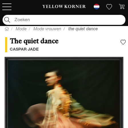
Mode
Mode vrouwen
the quiet dance
The quiet dance
V
CASPAR JADE