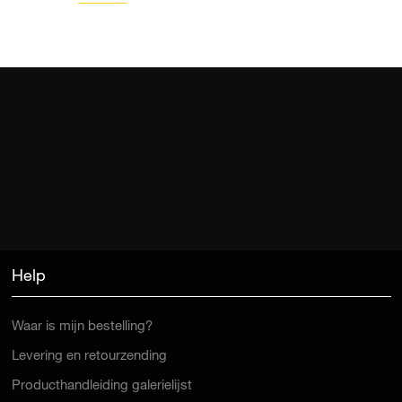
Help
Waar is mijn bestelling?
Levering en retourzending
Producthandleiding galerielijst