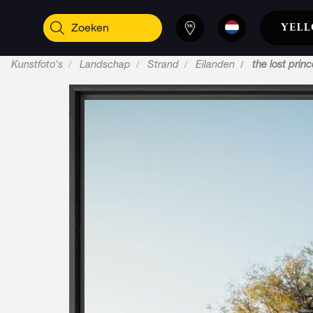
Kunstfoto's
Landschap
Strand
Eilanden
the lost prin