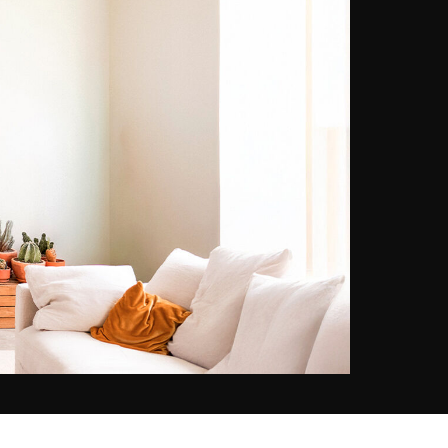
unieke momenten vast te leggen.
Zijn stijl evolueerde in de loop der
jaren. Vertrekkend vanuit
eenvoudige reisfoto’s werd zijn stijl
persoonlijker en verfijnder, dankzij
nauwgezette retouches met
behulp van Lightroom en
Photoshop. Julien zoekt
voortdurend naar evenwicht en
perfectie. Vandaag geeft hij de
voorkeur aan een minimalistische
stijl. In 2023 koos hij er radicaal
voor om afstand te doen van al zijn
materiaal en te investeren in een
Fujifilm X100V met niet-
inwisselbare vaste
brandpuntsafstand (35 mm). Hij wil