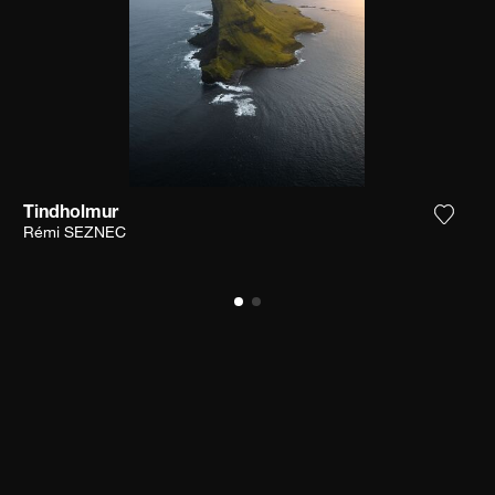
Tindholmur
 het product toe aan mijn verlanglijst
Voeg h
Rémi SEZNEC