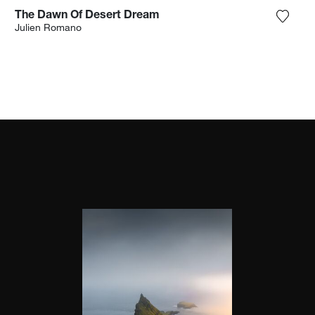
The Dawn Of Desert Dream
 het product toe aan mijn verlanglijst
Voeg h
Julien Romano