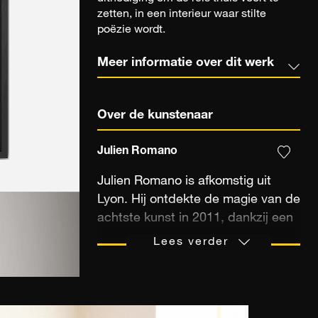
zetten, in een interieur waar stilte
poëzie wordt.
Meer informatie over dit werk
Over de kunstenaar
Julien Romano
Julien Romano is afkomstig uit
Lyon. Hij ontdekte de magie van de
achtste kunst in 2011, dankzij een
Olympus EPL-2. Jarenlang
Lees verder
vergezelde de 12 Mpx hem tijdens
reizen naar de vier windstreken:
Australië, Thailand, India, … Elke
reis greep de kunstenaar aan om