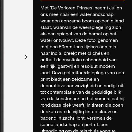
Met 'De Verloren Prinses' neemt Julien
ons mee naar een waterlandschap
waar een eenzame boom op een eiland
staat, waarvan de weerspiegeling zich
als een spiegel van de hemel op het
water ontvouwt. Deze foto, genomen
met een 50mm-lens tijdens een reis
naar India, breekt met clichés en
onthult de mystieke schoonheid van
een rijk, gastvrij en resoluut modern
land. Deze gelimiteerde oplage van een
print biedt een zeldzame en
decoratieve aanwezigheid en nodigt uit
tot contemplatie van de geduldige blik
van de kunstenaar en het verhaal dat hij
rond deze plek weeft. In tinten die doen
denken aan de vijftig tinten blauw en
badend in zacht licht, versmelt de
scène landschap en portret: een
uitnodiging om de reis thuis voort te