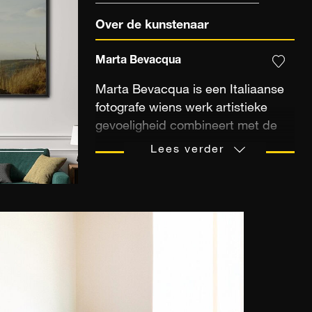
Over de kunstenaar
Marta Bevacqua
Marta Bevacqua is een Italiaanse
fotografe wiens werk artistieke
gevoeligheid combineert met de
eisen van de hedendaagse mode.
Lees verder
Ze ontdekte fotografie op de
middelbare school, toen ze
beelden maakte voor een online
rollenspel – een vormende ervaring
die haar passie aanwakkerde. Na
haar jeugd op het Romeinse
platteland volgde ze een opleiding
in Londen en ontwikkelde ze haar
eerste editorials in Milaan, voordat