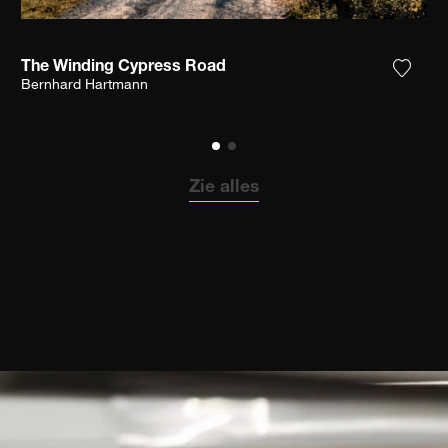
The Winding Cypress Road
 het product toe aan mijn verlanglijst
Voeg h
Bernhard Hartmann
Zie alles