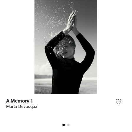
A Memory 1
Voeg h
Marta Bevacqua
 het product toe aan mijn verlanglijst