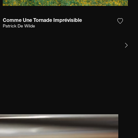
Comme Une Tornade Imprévisible
et product toe aan mijn verlanglijst
Voeg het
Patrick De Wilde