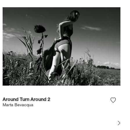
Around Turn Around 2
et product toe aan mijn verlanglijst
Voeg het
Marta Bevacqua