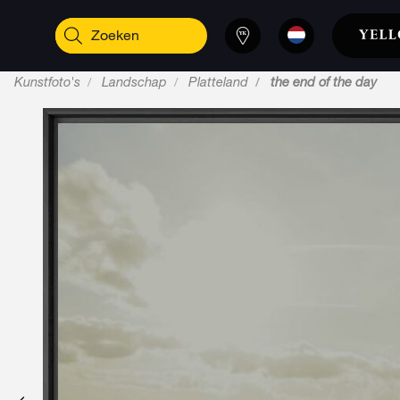
Kunstfoto's
Landschap
Platteland
the end of the day