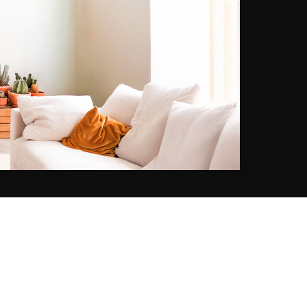
ze zich in 2014 in Parijs vestigde.
Daar bouwde ze een internationale
carrière op en werkte ze samen
met merken als Dior, Vichy en La
Perla, en publicaties als Vogue en
Harper's Bazaar. Naast haar
fotografiewerk experimenteert ze
met video en persoonlijke
projecten, waarbij ze een unieke
visuele stijl ontwikkelt die zowel
intiem als filmisch is.