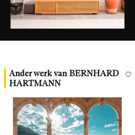
""American Black and White Photo Awards"" en
de ""Panoramic Epson Award"
Ander werk van BERNHARD
HARTMANN