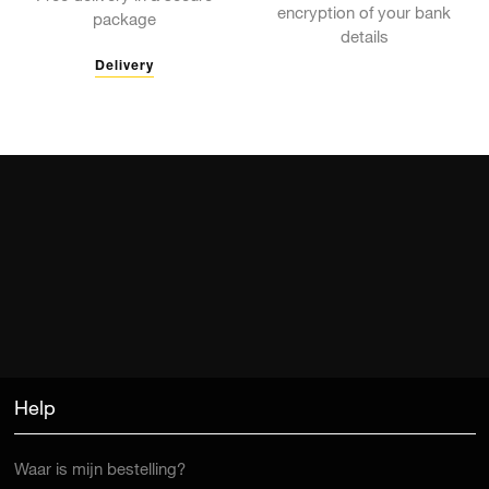
encryption of your bank
package
details
Delivery
Help
Waar is mijn bestelling?