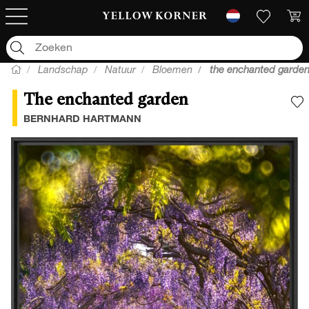
Landschap
Natuur
Bloemen
the enchanted garde
The enchanted garden
V
BERNHARD HARTMANN