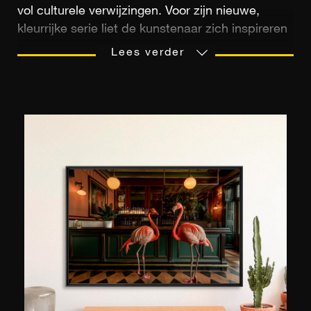
vol culturele verwijzingen. Voor zijn nieuwe,
kleurrijke serie liet de kunstenaar zich inspireren
door de romantische schilderkunst. Hij bewerkt
Lees verder
zijn stillevens digitaal, zodat er subtiele tinten en
vormen ontstaan. Het resultaat zijn poëtische en
harmonieuze composities vol optische illusies —
een krachtige hymne aan de lente. Hij
fotografeert ook graag plaatsen waar de kunsten
worden beoefend en tot uiting komen en
presenteert daarom series over opera's, theaters
of Europese landhuizen. Bernhard woont nu in
de buurt van het meer van Starnberg in de
Beierse Alpen. Zijn werken behoren tot talrijke
privé-collecties en werden tentoongesteld in de
Verenigde Staten, Spanje, Italië en Duitsland. Hij
werd verkozen tot ""Fotograaf van het Jaar""
door een Zwitsers tijdschrift en won de