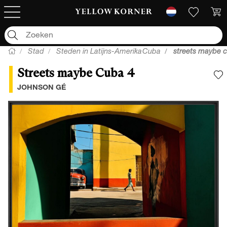
Stad
Steden in Latijns-Amerika
Cuba
streets maybe 
Streets maybe Cuba 4
V
JOHNSON GÉ