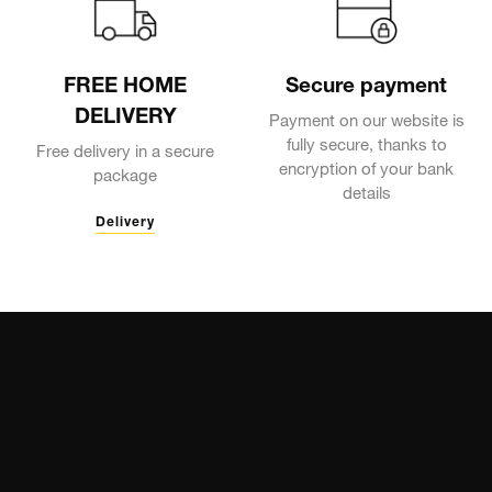
FREE HOME
Secure payment
DELIVERY
Payment on our website is
fully secure, thanks to
Free delivery in a secure
encryption of your bank
package
details
Delivery