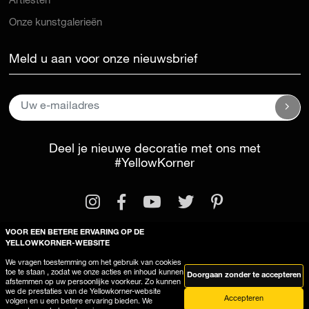
Artiesten
Onze kunstgalerieën
Meld u aan voor onze nieuwsbrief
Deel je nieuwe decoratie met ons met
#YellowKorner
VOOR EEN BETERE ERVARING OP DE
YELLOWKORNER-WEBSITE
We vragen toestemming om het gebruik van cookies
Wettelijke kennisgeving
Algemene voorwaarden
toe te staan , zodat we onze acties en inhoud kunnen
Doorgaan zonder te accepteren
afstemmen op uw persoonlijke voorkeur. Zo kunnen
Deze site gebruikt cookies
we de prestaties van de Yellowkorner-website
Accepteren
volgen en u een betere ervaring bieden. We