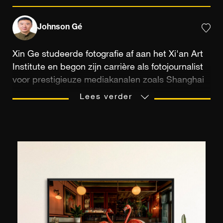
Johnson Gé
Xin Ge studeerde fotografie af aan het Xi'an Art
Institute en begon zijn carrière als fotojournalist
voor prestigieuze mediakanalen zoals Shanghai
Oriental Morning Post, Getty Images en Reuters
Lees verder
voordat hij in 2010 zijn eigen studio oprichtte,
gespecialiseerd in videoproductie.
Gepassioneerd door het verkennen van de
grenzen van de werkelijkheid gebruikt Xin Ge
kunstmatige intelligentie om de grenzen van de
traditionele fotografie te verleggen, waarbij de
ware essentie van deze kunst in het tijdperk van
de digitale fotografie in twijfel wordt getrokken.