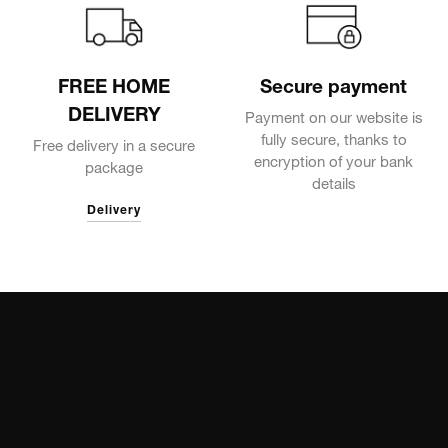
FREE HOME
Secure payment
DELIVERY
Payment on our website is
fully secure, thanks to
Free delivery in a secure
encryption of your bank
package
details
Delivery