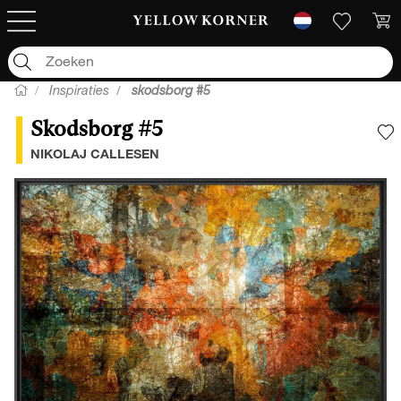
Inspiraties
skodsborg #5
Skodsborg #5
V
NIKOLAJ CALLESEN