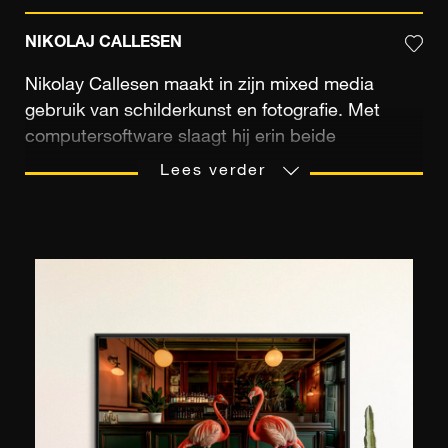
NIKOLAJ CALLESEN
Nikolay Callesen maakt in zijn mixed media
gebruik van schilderkunst en fotografie. Met
computersoftware slaagt hij erin beide
kunstvormen samen te voegen zonder de
Lees verder
emotionele en visuele samenhang van zijn
oorspronkelijke beeld uit het oog te verliezen.
Hierdoor krijgt zijn werk een poëtische en
emotionele dimensie, waarin de droomwereld en
het onderbewuste zijn verwerkt.