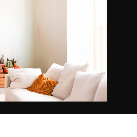
observeren. Vandaag hebben
sporen en het gedrag van wilde
dieren geen geheimen meer voor
haar. Shirli Jade Carswell is niet
alleen mede-eigenares van een
bedrijf dat safari’s organiseert,
maar ook een beslagen fotografe.
Ze grijpt elke kans om naar haar
favoriete werelddeel – Afrika – te
reizen en gaat vaak alleen op pad.
Met haar fototoestel in de aanslag
gaat ze op zoek naar een nieuw,
ongerept stukje paradijs. Ze blijft
soms enkele weken ter plaatse om
alles te observeren en de
schoonheid van de natuur te
vereeuwigen.