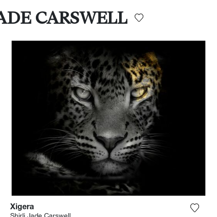
 JADE CARSWELL
Xigera
 het product toe aan mijn verlanglijst
Voeg h
Shirli Jade Carswell