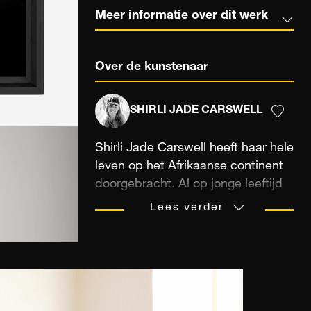
Meer informatie over dit werk
Over de kunstenaar
SHIRLI JADE CARSWELL
Shirli Jade Carswell heeft haar hele
leven op het Afrikaanse continent
doorgebracht. Al op jonge leeftijd
trok ze met haar ouders door de
Lees verder
natuur om de wilde fauna te gaan
ontdekken. Ze leerde er respectvol
mee omgaan en werd zich al snel
bewust van hoeveel geluk ze had
om alles van zo dichtbij te kunnen