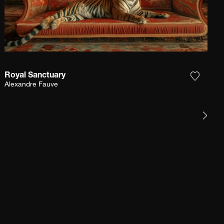
Royal Sanctuary
et product toe aan mijn verlanglijst
Voeg het
Alexandre Fauve