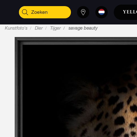
Kunstfoto's
Dier
Tijger
savage beauty