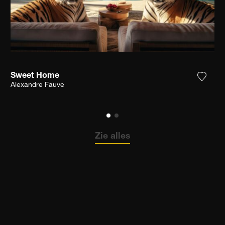
Sweet Home
 het product toe aan mijn verlanglijst
Voeg h
Alexandre Fauve
Zie alles