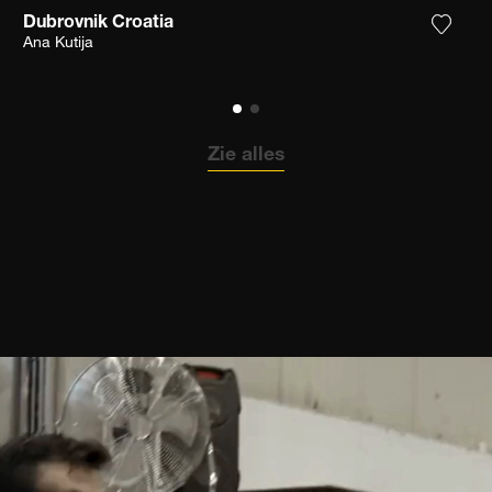
Dubrovnik Croatia
 het product toe aan mijn verlanglijst
Voeg h
Ana Kutija
Zie alles