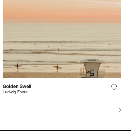
Golden Swell
et product toe aan mijn verlanglijst
Voeg het
Ludwig Favre