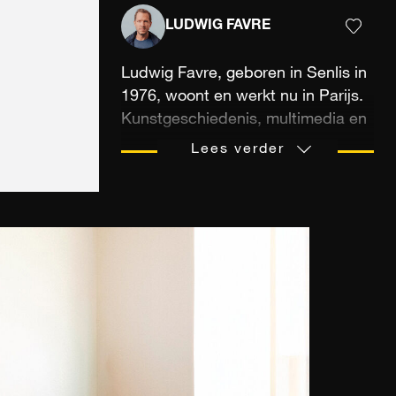
LUDWIG FAVRE
Ludwig Favre, geboren in Senlis in
1976, woont en werkt nu in Parijs.
Kunstgeschiedenis, multimedia en
audiovisuele studies, maar ook de
Lees verder
overdracht van een passie tussen
een vader en zijn zoon, zijn
allemaal middelen die het oog
hebben gevormd van de fotograaf.
Hij is gevoelig voor de reproductie
van schilderachtige landschappen.
Door te fotograferen kan hij
'momenten van het leven'
vastleggen. Dit doet hij graag
spontaan tijdens zijn vele reizen.
En vooral die gemaakt tussen