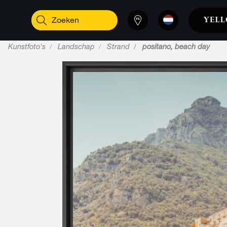
Kunstfoto's
Landschap
Strand
positano, beach day