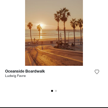
Oceanside Boardwalk
 het product toe aan mijn verlanglijst
Voeg h
Ludwig Favre