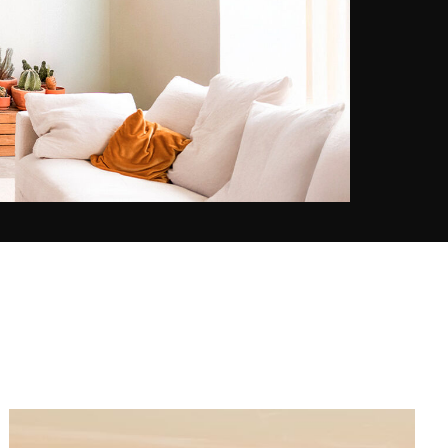
Frankrijk en de Verenigde Staten,
waar hij zich thuis voelt. Vooral in
New York is Ludwig Favre blij
verrast te worden door de
verbazingwekkende infrastructuur
van de stad die nergens anders te
vinden is. En als de gelegenheid
zich voordoet, onthult hij ons een
gedeelde visie tussen dynamiek en
sereniteit. Ludwig Favre was
winnaar van de Geo Prize in 2015.
Zijn foto's werden tentoongesteld
in Parijs, Sydney, Seoul, New York
en Los Angeles. Ze worden ook
gebruikt door grote merken Bauer
Media Group, Visa Platinum,
L'Oréal en de US Open.