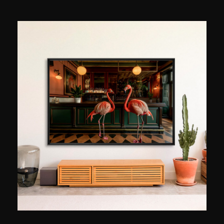
bouwplaatsen te documenteren, later om een
persoonlijker perspectief te ontwikkelen op
ruimte, licht en wat ze oproepen bij degenen die
erdoorheen lopen. Zijn Parijse serie, waaraan hij
geduldig heeft gewerkt sinds zijn verhuizing naar
de hoofdstad in 2020, onderzoekt een idee dat
zowel eenvoudig als indrukwekkend is: Parijs
vastleggen op het precieze moment dat het licht
in de stad verandert. Tijdens het gouden uur, die
omslag aan het einde van de dag wanneer het
lawaai verstomt en de vormen van de stad in
een nieuw licht worden onthuld. Matteo Merea
keert vaak terug naar dezelfde plekken, omdat
elk bezoek een ander beeld oplevert. Hij is
opgeleid in analoge fotografie voordat hij
overstapte op digitale fotografie en werkt zonder
overmatige retouchering, in een poging de sfeer