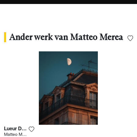
vast te leggen zoals die zich ontvouwt. "Een
beeld overstijgt alle taal," zegt hij. "Het stelt je in
staat om direct een emotie te delen, zonder
woorden nodig te hebben."
Ander werk van Matteo Merea
Lueur Du Soir
Voeg het product toe aan mijn verlanglijst
Matteo Merea