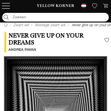
Zwart-wit
Montage zwart-wit
never give up on your 
NEVER GIVE UP ON YOUR
DREAMS
V
ANDREA PAVAN