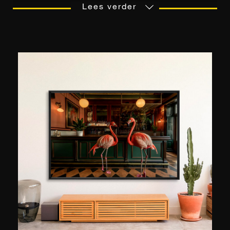
Geometrie in het bijzonder fascineert hem. Hij is
Lees verder
geboren in 1968 en studeerde in 1996 af aan de
Universiteit voor Architectuur in Florence. Na zijn
carrière te hebben aangevat, wijdt hij zijn vrije
tijd aan de fotografie. In de loop der jaren groeit
zijn belangstelling en evolueert zijn stijl naar het
conceptualisme. Het is de komst van Instagram
die een grote overgang voor de kunstenaar zal
veroorzaken. Sinds 2014 gebruikt hij het platform
om zijn werken te delen, met zijn artistieke visie
op een bijzonder geometrische en resoluut
esthetische wereld. Buiten tijd en ruimte
gehoorzamen zijn scheppingen aan een scenario
waarin licht de hoofdrol speelt. Het tekent de
contouren van de geometrische vormen van een
surrealistische zwart-wit compositie.