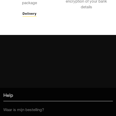
encryption of your bank
package
details
Delivery
Help
Waar is mijn bestelling?