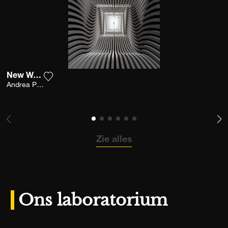
New Wave
Voeg het product toe aan mijn verlanglijst
Andrea Pavan
Zie alles
Ons laboratorium