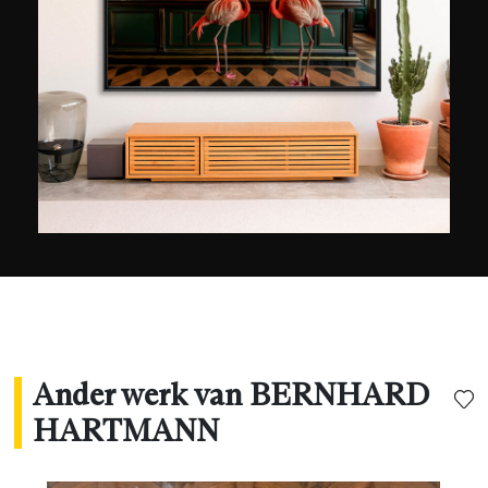
Beierse Alpen. Zijn werken behoren tot talrijke
privé-collecties en werden tentoongesteld in de
Verenigde Staten, Spanje, Italië en Duitsland. Hij
werd verkozen tot ""Fotograaf van het Jaar""
door een Zwitsers tijdschrift en won de
""American Black and White Photo Awards"" en
de ""Panoramic Epson Award"
Ander werk van BERNHARD
HARTMANN