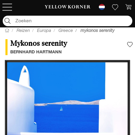
Reizen
Europa
Greece
mykonos serenity
Mykonos serenity
V
BERNHARD HARTMANN