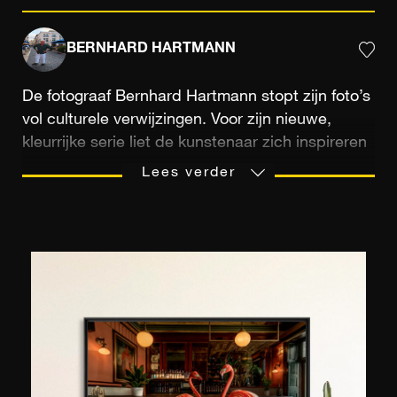
BERNHARD HARTMANN
De fotograaf Bernhard Hartmann stopt zijn foto’s
vol culturele verwijzingen. Voor zijn nieuwe,
kleurrijke serie liet de kunstenaar zich inspireren
door de romantische schilderkunst. Hij bewerkt
Lees verder
zijn stillevens digitaal, zodat er subtiele tinten en
vormen ontstaan. Het resultaat zijn poëtische en
harmonieuze composities vol optische illusies —
een krachtige hymne aan de lente. Hij
fotografeert ook graag plaatsen waar de kunsten
worden beoefend en tot uiting komen en
presenteert daarom series over opera's, theaters
of Europese landhuizen. Bernhard woont nu in
de buurt van het meer van Starnberg in de