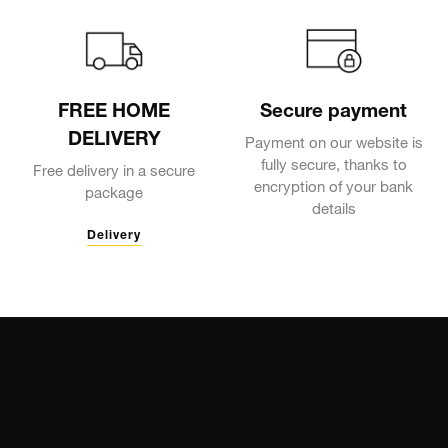
FREE HOME
Secure payment
DELIVERY
Payment on our website is
fully secure, thanks to
Free delivery in a secure
encryption of your bank
package
details
Delivery