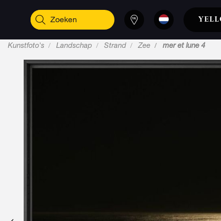
Kunstfoto's
Landschap
Strand
Zee
mer et lune 4