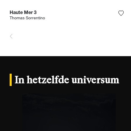
Haute Mer 3
Voeg
Thomas Sorrentino
In hetzelfde universum