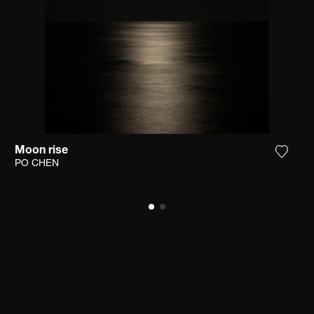
Moon rise
 het product toe aan mijn verlanglijst
Voeg h
PO CHEN