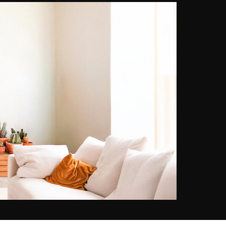
maatschappelijke projecten.
Strategie, financiering,
communicatie, dagelijkse
bedrijfsvoering, hij raakt alles aan
en het lukt. Zijn verhaal met
fotografie begon in 2005 toen hij
assistent werd van Yann Arthus-
Bertrand. Hij vloog met de
fotograaf door vele landen voor de
productie van zijn boek "De aarde
gezien vanuit de lucht" en de
productie van de politieke
documentaire "Home". Hij
ontwikkelde een voorliefde voor
fotografie, maar ook en vooral voor
het verkennen van de natuur. In
2019 vervulde hij een kinderdroom