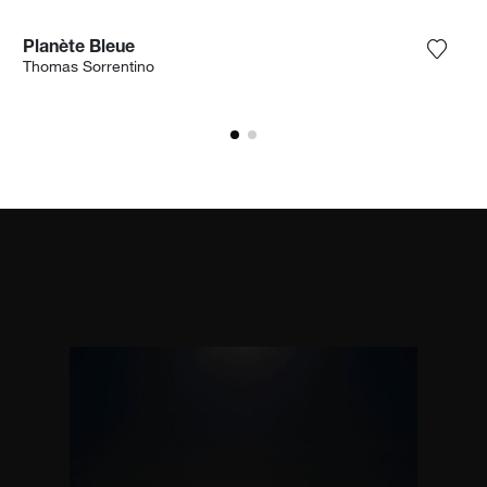
Planète Bleue
 het product toe aan mijn verlanglijst
Voeg h
Thomas Sorrentino