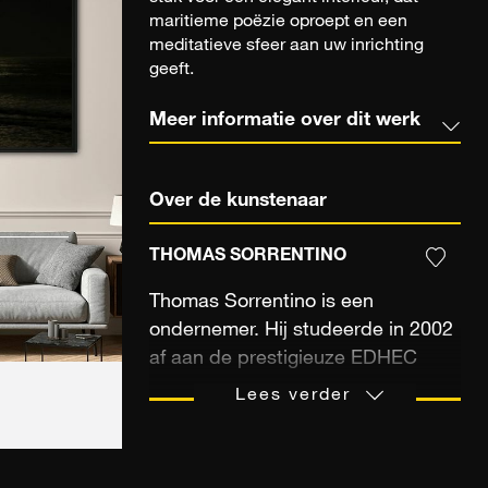
maritieme poëzie oproept en een
meditatieve sfeer aan uw inrichting
geeft.
Meer informatie over dit werk
Over de kunstenaar
THOMAS SORRENTINO
Thomas Sorrentino is een
ondernemer. Hij studeerde in 2002
af aan de prestigieuze EDHEC
Business School en heeft
Lees verder
sindsdien leiding gegeven aan de
creatie en ontwikkeling van
ambitieuze culturele en