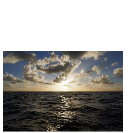
en vertrok samen met zijn vrouw
voor een oversteek van de
Atlantische Oceaan aan boord van
een zeilboot van 13 meter. Tijdens
zijn reis raakte hij gefascineerd
door de onophoudelijke dialoog
tussen de zee en de lucht en
wijdde een groot deel van zijn vijf
weken navigatie aan het
fotograferen ervan. Over deze
ervaring vertelt hij: “Door naar het
landschap te staren waarin ik erin
versmolt, had ik het gevoel de
eeuwigheid en kwetsbaarheid
ervan te voelen alsof ze van mij
waren… Moitessier, de grote
navigator en schrijver, zei dat het