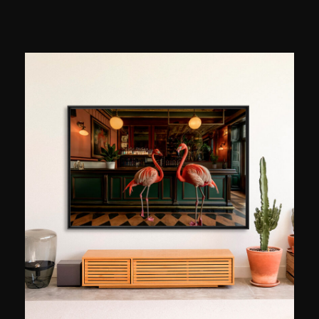
portret van Yves Saint-Laurent. Ze kocht het
werk en de carrière van was gelanceerd. Monet
laat zich inspireren door Andy Warhol, maar
gebruikt een eigen techniek. De achtergrond van
zijn werken bestaat uit verschillende collages —
vaak knipsels uit kranten —, die verband houden
met de persoon die hij portretteert. Zijn werken
zijn zo precies dat ze op het eerste gezicht wel
foto’s lijken.