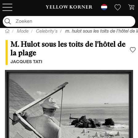
Mode
Celebrity's
m. hulot sous les toits de l'hôtel de 
M. Hulot sous les toits de l'hôtel de
la plage
V
JACQUES TATI