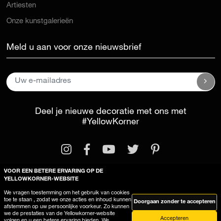
Artiesten
Onze kunstgalerieën
Meld u aan voor onze nieuwsbrief
Deel je nieuwe decoratie met ons met
#YellowKorner
VOOR EEN BETERE ERVARING OP DE
YELLOWKORNER-WEBSITE
We vragen toestemming om het gebruik van cookies
Wettelijke kennisgeving
Algemene voorwaarden
toe te staan , zodat we onze acties en inhoud kunnen
Doorgaan zonder te accepteren
afstemmen op uw persoonlijke voorkeur. Zo kunnen
Deze site gebruikt cookies
we de prestaties van de Yellowkorner-website
Accepteren
volgen en u een betere ervaring bieden. We