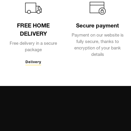
FREE HOME
Secure payment
DELIVERY
Payment on our website is
fully secure, thanks to
Free delivery in a secure
encryption of your bank
package
details
Delivery