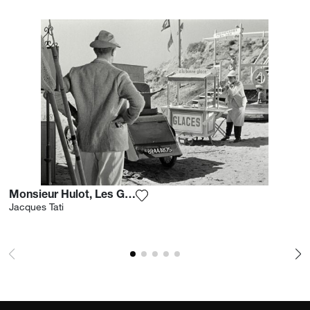
ontving hij in 1977 een César d'Honneur voor zijn
algemene verdiensten. "
Monsieur Hulot, Les Glaces Et La Guimauve
Voeg het product toe aan mijn ver
Jacques Tati