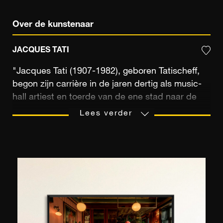
Over de kunstenaar
JACQUES TATI
"Jacques Tati (1907-1982), geboren Tatischeff,
begon zijn carrière in de jaren dertig als music-
hall artiest en toerde van de ene stad naar de
andere langs de podia van internationale
Lees verder
theaters, circussen en cabarets, waar hij veel
succes oogstte. Tati, die afwisselend acteur,
scenarioschrijver en regisseur was, heeft zich in
slechts drie korte films en zes speelfilms
opgeworpen als een van de origineelste en
inventiefste burleske filmmakers van zijn
generatie. Terwijl The Big Day (1949) voor het
eerst het enthousiasme van het publiek oogstte