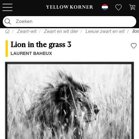
Zwart-wit
Zwart en wit dier
Leeuw zwart en wit
lio
Lion in the grass 3
V
LAURENT BAHEUX