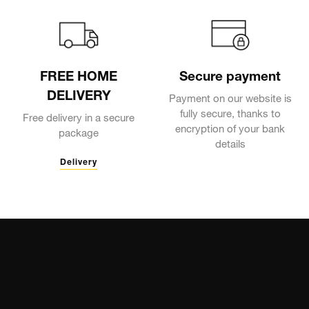
FREE HOME
Secure payment
DELIVERY
Payment on our website is
fully secure, thanks to
Free delivery in a secure
encryption of your bank
package
details
Delivery