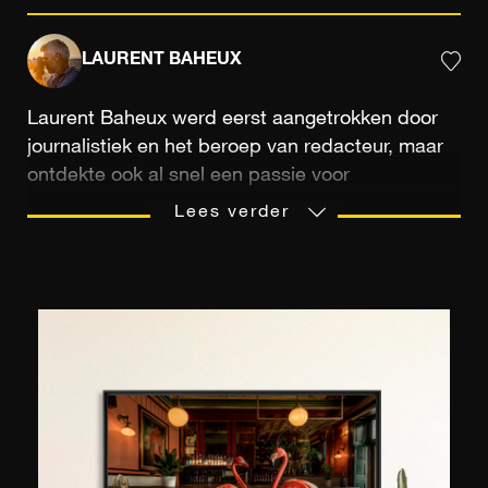
LAURENT BAHEUX
Laurent Baheux werd eerst aangetrokken door
journalistiek en het beroep van redacteur, maar
ontdekte ook al snel een passie voor
natuurfotografie. Altijd gefascineerd door Afrika,
Lees verder
begon hij in 2002 tijdens een verblijf in Tanzania,
een persoonlijk werk over dieren in het wild.Hij
kiest met zijn schaduwspel voor zwart en wit om
zeldzame en kortstondige natuurtaferelen te
vereeuwigen, waarbij hij voortdurend probeert
dieren te sublimeren, de grootsheid van hun
houding en de emotie van hun blikken vast te
leggen. Het echte startpunt van zijn artistieke
carrière was pas toen hij werd genomineerd voor