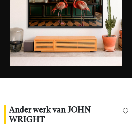
geboren in Glasgow, Schotland, komt van een
arbeidersachtergrond en ondanks zijn verhuizing
naar de flamboyante stad van Los Angeles om
zijn beroep als fotograaf uit te oefenen, vergeet
hij zijn roots niet en bevestigt hij zichzelf: "Wat ik
doe, definieert mij niet, net zoals waar ik
opgroeide, mij ook niet definieert."
Ander werk van JOHN
WRIGHT