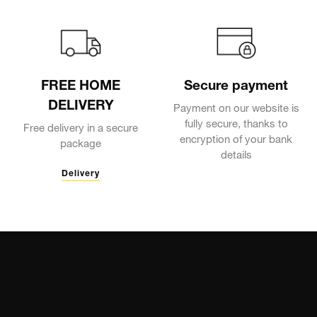
FREE HOME
Secure payment
DELIVERY
Payment on our website is
fully secure, thanks to
Free delivery in a secure
encryption of your bank
package
details
Delivery