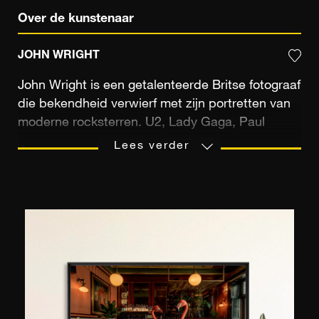
Over de kunstenaar
JOHN WRIGHT
John Wright is een getalenteerde Britse fotograaf
die bekendheid verwierf met zijn portretten van
moderne rocksterren. U2, Lady Gaga, Paul
McCartney en Michael Jackson maken deel uit
Lees verder
van zijn beeldcollectie samen met zijn talloze
samenwerkingen met prestigieuze tijdschriften
(Vanity Fair, GQ), studio's gelegen tussen
Londen, Parijs en Shanghai en luxemerken (Louis
Vuitton, Dior en Fendi). Zijn snapshot van
zangeres Lily Allen die poseert met zwarte
panters droeg bij aan zijn internationale
bekendheid en leverde hem in 2009 de prijs voor
Magazine cover van het jaar op. John Wright,