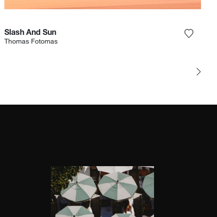
Slash And Sun
et product toe aan mijn verlanglijst
Voeg het
Thomas Fotomas