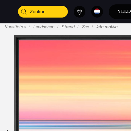
Kunstfoto's
Landschap
Strand
Zee
late motive