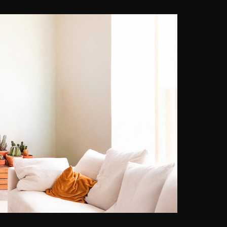
gepassioneerd door allerlei soorten
beelden, vooral films, koos hij er in
2010 voor om zich uit te drukken
door middel van fotografie:
"Fotografie is de meest
toegankelijke manier om elk
moment van het leven te proeven
en er een persoonlijk tintje aan te
geven," legt hij uit. Met zijn foto's
wil hij vooral een emotie
uitdrukken. Hij mengt fotografie en
digitaal schilderen met de stylus
van zijn grafische tablet. Zijn
weergaven doen denken aan lange
belichtingstijden en creëren een
illusie. Hij geeft leven aan
bijzondere en originele werken die