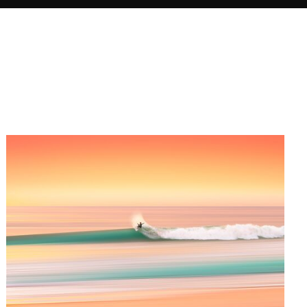
zich onderscheiden van de
gebruikelijke strandfoto's, door
gebruik te maken van heldere,
assertieve kleuren en zijn
karakteristieke lineaire beweging.