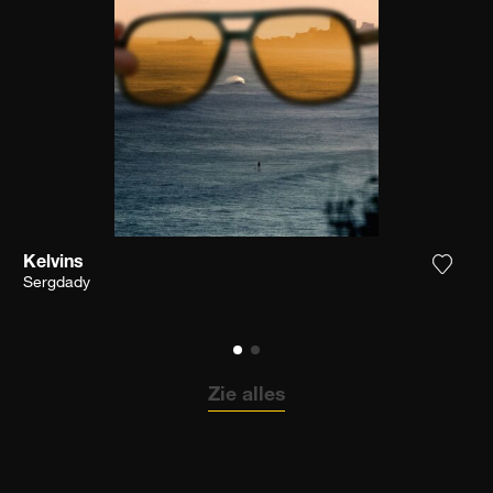
Kelvins
 het product toe aan mijn verlanglijst
Voeg h
Sergdady
Zie alles