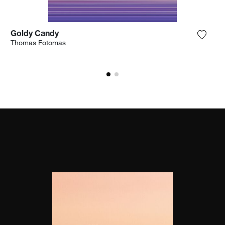
Goldy Candy
 het product toe aan mijn verlanglijst
Voeg h
Thomas Fotomas