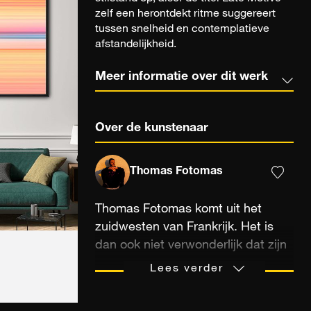
zelf een herontdekt ritme suggereert
tussen snelheid en contemplatieve
afstandelijkheid.
Meer informatie over dit werk
Over de kunstenaar
Thomas Fotomas
Thomas Fotomas komt uit het
zuidwesten van Frankrijk. Het is
dan ook niet verwonderlijk dat zijn
belangrijkste inspiratiebron voor
Lees verder
zijn foto's... het strand en surfen is!
Opgeleid als grafisch ontwerper en