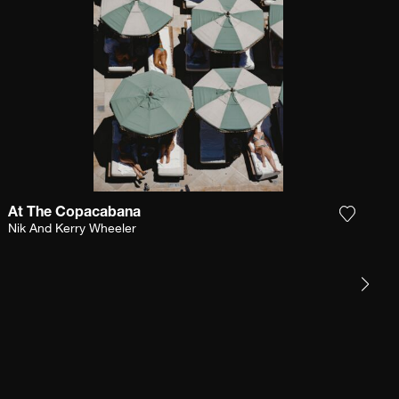
At The Copacabana
et product toe aan mijn verlanglijst
Voeg het
Nik And Kerry Wheeler