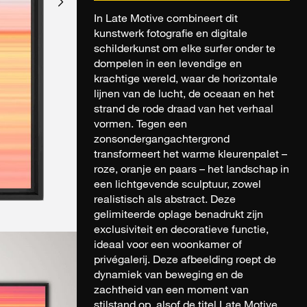
In Late Motive combineert dit
kunstwerk fotografie en digitale
schilderkunst om elke surfer onder te
dompelen in een levendige en
krachtige wereld, waar de horizontale
lijnen van de lucht, de oceaan en het
strand de rode draad van het verhaal
vormen. Tegen een
zonsondergangachtergrond
transformeert het warme kleurenpalet –
roze, oranje en paars – het landschap in
een lichtgevende sculptuur, zowel
realistisch als abstract. Deze
gelimiteerde oplage benadrukt zijn
exclusiviteit en decoratieve functie,
ideaal voor een woonkamer of
privégalerij. Deze afbeelding roept de
dynamiek van beweging en de
zachtheid van een moment van
stilstand op, alsof de titel Late Motive