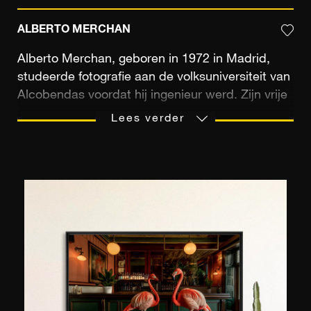
ALBERTO MERCHAN
Alberto Merchan, geboren in 1972 in Madrid,
studeerde fotografie aan de volksuniversiteit van
Alcobendas voordat hij ingenieur werd. Zijn vrije
tijd bracht hij door in het gezelschap van zijn
Lees verder
camera, in het hart van buitengewone
landschappen. Een besneeuwde bergtop, een
verlaten strand in de winter, een eeuwenoud bos
in de herfst; de Spaanse kunstenaar verkent de
natuurlijke schatten die zijn geboorteland te
bieden heeft. Hij maakt zich los van de "echte
wereld" en dompelt zijn lens onder in een wereld
die doorspekt is met buitengewoon licht,
blootgesteld aan extreme temperaturen en
verlicht door magische nachten. In staat om uren