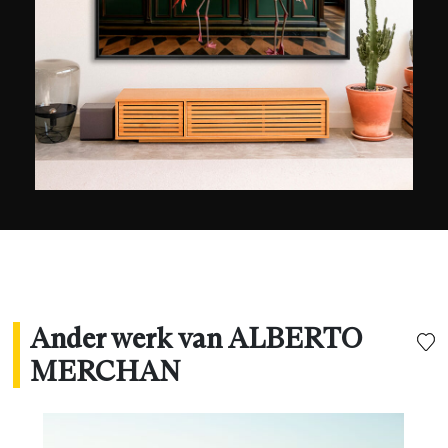
of zelfs dagen te wachten om het gewenste
beeld vast te leggen, vallen de foto's van Alberto
Merchan op, met hun droomachtige en eerder
melancholische landschappen. Warme en koele
tinten worden gecombineerd om uitdrukking te
geven aan de stemmingen van de kunstenaar,
omdat, volgens Alberto Merchan, de locatie er
niet toe doet, maar de sensaties en de magie
van het huidige moment zeker wel.
Ander werk van ALBERTO
MERCHAN