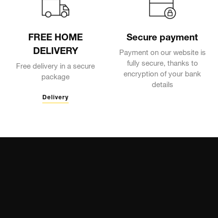
FREE HOME
Secure payment
DELIVERY
Payment on our website is
fully secure, thanks to
Free delivery in a secure
encryption of your bank
package
details
Delivery