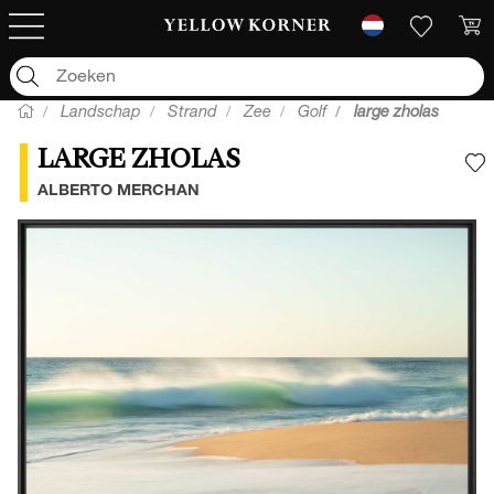
Landschap
Strand
Zee
Golf
large zholas
LARGE ZHOLAS
V
ALBERTO MERCHAN