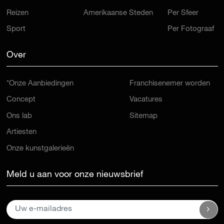
Reizen
Amerikaanse Steden
Per Sfeer
Sport
Per Fotograaf
Over
*Onze Aanbiedingen
Franchisenemer worden
Concept
Vacatures
Ons lab
Sitemap
Artiesten
Onze kunstgalerieën
Meld u aan voor onze nieuwsbrief