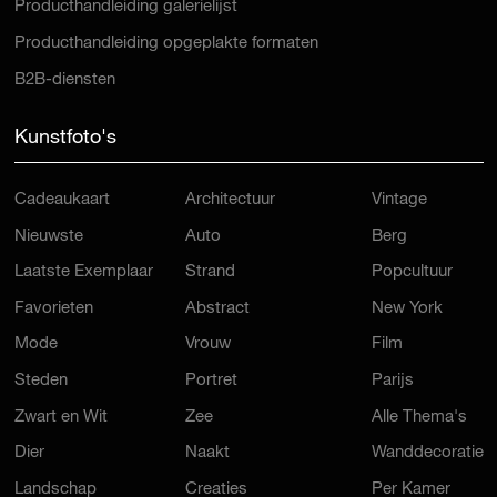
Producthandleiding galerielijst
Producthandleiding opgeplakte formaten
B2B-diensten
Kunstfoto's
Cadeaukaart
Architectuur
Vintage
Nieuwste
Auto
Berg
Laatste Exemplaar
Strand
Popcultuur
Favorieten
Abstract
New York
Mode
Vrouw
Film
Steden
Portret
Parijs
Zwart en Wit
Zee
Alle Thema's
Dier
Naakt
Wanddecoratie
Landschap
Creaties
Per Kamer