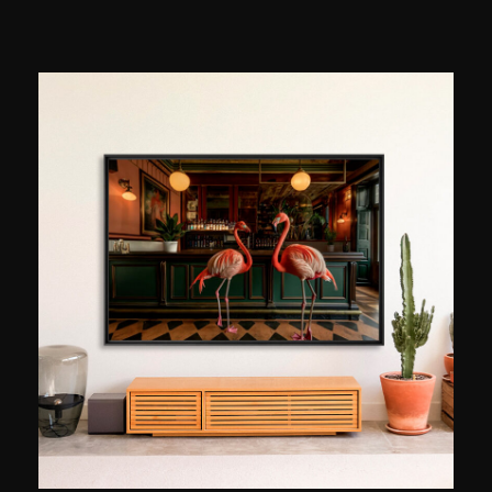
voortdurend tot het ontdekken van nieuwe
technieken, zowel fotografisch als digitaal, om
de grootsheid van stadslandschappen beter
weer te geven. Tegenwoordig geeft hij via
educatieve tutorials les aan amateurs en
professionals om verschillende onderdelen van
fotografie, zoals o.a. compositie, materialen en
retoucheren, onder de knie te krijgen.