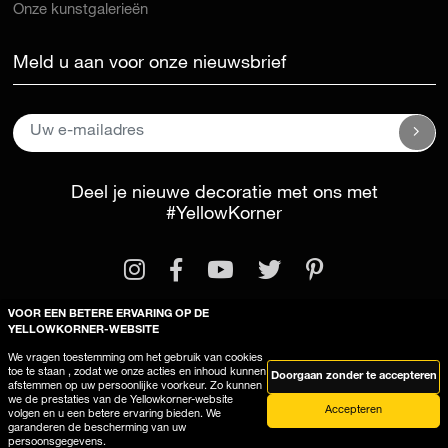
Onze kunstgalerieën
Meld u aan voor onze nieuwsbrief
Deel je nieuwe decoratie met ons met
#YellowKorner
VOOR EEN BETERE ERVARING OP DE
YELLOWKORNER-WEBSITE
We vragen toestemming om het gebruik van cookies
Wettelijke kennisgeving
Algemene voorwaarden
toe te staan , zodat we onze acties en inhoud kunnen
Doorgaan zonder te accepteren
afstemmen op uw persoonlijke voorkeur. Zo kunnen
Deze site gebruikt cookies
we de prestaties van de Yellowkorner-website
Accepteren
volgen en u een betere ervaring bieden. We
garanderen de bescherming van uw
persoonsgegevens.