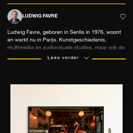
LUDWIG FAVRE
Ludwig Favre, geboren in Senlis in 1976, woont
en werkt nu in Parijs. Kunstgeschiedenis,
multimedia en audiovisuele studies, maar ook de
overdracht van een passie tussen een vader en
Lees verder
zijn zoon, zijn allemaal middelen die het oog
hebben gevormd van de fotograaf. Hij is gevoelig
voor de reproductie van schilderachtige
landschappen. Door te fotograferen kan hij
'momenten van het leven' vastleggen. Dit doet
hij graag spontaan tijdens zijn vele reizen. En
vooral die gemaakt tussen Frankrijk en de
Verenigde Staten, waar hij zich thuis voelt.
Vooral in New York is Ludwig Favre blij verrast te