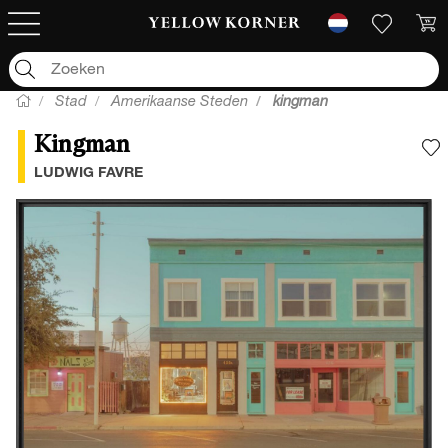
Stad
Amerikaanse Steden
kingman
Kingman
V
LUDWIG FAVRE