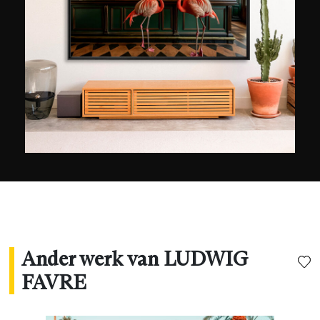
worden door de verbazingwekkende
infrastructuur van de stad die nergens anders te
vinden is. En als de gelegenheid zich voordoet,
onthult hij ons een gedeelde visie tussen
dynamiek en sereniteit. Ludwig Favre was
winnaar van de Geo Prize in 2015. Zijn foto's
werden tentoongesteld in Parijs, Sydney, Seoul,
New York en Los Angeles. Ze worden ook
gebruikt door grote merken Bauer Media Group,
Visa Platinum, L'Oréal en de US Open.
Ander werk van LUDWIG
FAVRE