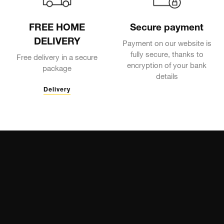
FREE HOME
Secure payment
DELIVERY
Payment on our website is
fully secure, thanks to
Free delivery in a secure
encryption of your bank
package
details
Delivery