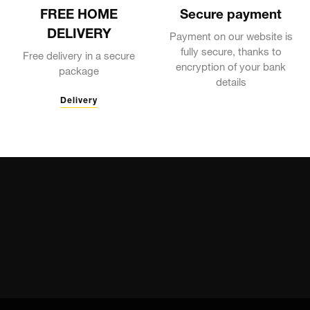
FREE HOME
Secure payment
DELIVERY
Payment on our website is
fully secure, thanks to
Free delivery in a secure
encryption of your bank
package
details
Delivery