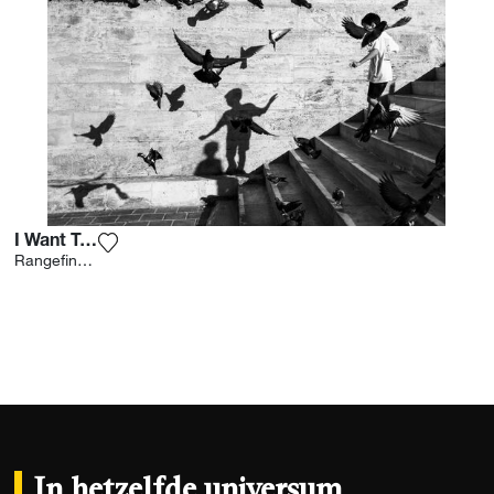
I Want To Fly
Voeg het product toe aan mijn verlanglijst
Rangefinder X
In hetzelfde universum