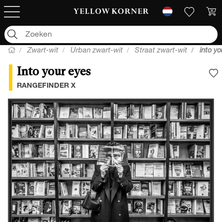
Zwart-wit
Urban zwart-wit
Straat zwart-wit
into yo
Into your eyes
V
RANGEFINDER X