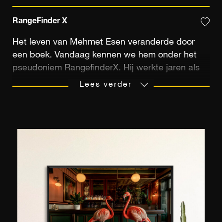
RangeFinder X
Het leven van Mehmet Esen veranderde door
een boek. Vandaag kennen we hem onder het
pseudoniem RangefinderX. Hij werkte jaren als
juwelier tot hij zich liet verrassen door de impact
Lees verder
van een boek over stadsfotografie. Die publicatie
van de betreurde Ara Güler, een cadeau van zijn
echtgenote, deed in hem een
allesoverheersende passie ontstaan. Daardoor
ging hij zich helemaal op de achtste kunst
toeleggen. Vandaag kijkt de kunstenaar naar de
wereld via zijn lens, langswaar hij het leven
vereeuwigt waarvan hij getuige is. Zijn favoriete
speelterrein? De straat. Vanuit de ontmoetingen
die hij daar beleeft, werkt hij met humor en