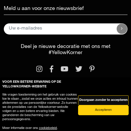
Meld u aan voor onze nieuwsbrief
Deel je nieuwe decoratie met ons met
#YellowKorner
VOOR EEN BETERE ERVARING OP DE
YELLOWKORNER-WEBSITE
We vragen toestemming om het gebruik van cookies
Wettelijke kennisgeving
Algemene voorwaarden
toe te staan , zodat we onze acties en inhoud kunnen
Doorgaan zonder te accepteren
afstemmen op uw persoonlijke voorkeur. Zo kunnen
Deze site gebruikt cookies
we de prestaties van de Yellowkorner-website
Accepteren
volgen en u een betere ervaring bieden. We
garanderen de bescherming van uw
persoonsgegevens.
Meer informatie over ons
cookiebeleid
.