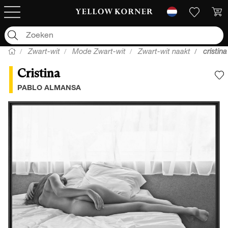
Zwart-wit
Mode Zwart-wit
Zwart-wit naakt
cristina
Cristina
V
PABLO ALMANSA