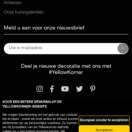
Artiesten
Onze kunstgalerieën
Meld u aan voor onze nieuwsbrief
Deel je nieuwe decoratie met ons met
#YellowKorner
VOOR EEN BETERE ERVARING OP DE
YELLOWKORNER-WEBSITE
We vragen toestemming om het gebruik van cookies
Wettelijke kennisgeving
Algemene voorwaarden
toe te staan , zodat we onze acties en inhoud kunnen
Doorgaan zonder te accepteren
afstemmen op uw persoonlijke voorkeur. Zo kunnen
Deze site gebruikt cookies
we de prestaties van de Yellowkorner-website
Accepteren
volgen en u een betere ervaring bieden. We