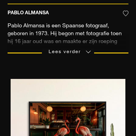
PABLO ALMANSA
Pablo Almansa is een Spaanse fotograaf,
geboren in 1973. Hij begon met fotografie toen
hij 16 jaar oud was en maakte er zijn roeping
van. Hij zou al snel zijn eerste contracten
Lees verder
tekenen en vanaf zijn 18e geld verdienen met
zijn passie. Vrijwel meteen specialiseerde hij zich
in modefotografie en portretten, met name
vrouwelijke naakten. Hij opende zijn studio in
1993 en sindsdien werkt hij voor
modetijdschriften, merken of reclamebureaus.
Zijn naaktfoto's zijn ofwel persoonlijke projecten
ofwel opdrachten van merken. "Al mijn foto's
hebben tot doel de natuurlijke schoonheid van
het vrouwelijk lichaam te beschrijven,"