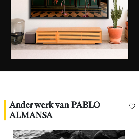
benadrukt hij. "Vrouwen hebben controle
genomen over hun lichaam, hun schoonheid en
het is prachtig om te zien dat ze zelf bepalen
wanneer en hoe ze het gebruiken." Zijn
invloeden zijn veelvoudig en hij weigert een
definitieve lijst op te stellen. "De mensen die mij
hebben beïnvloed zijn allen die hun werk hebben
gemaakt met felle passie en overtuiging," zegt
hij.
Ander werk van PABLO
ALMANSA