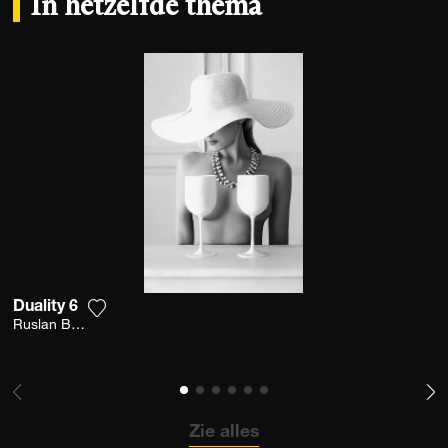
In hetzelfde thema
Duality 6
Voeg het product toe aan mijn verlanglijst
Ruslan Bolgov
Zie alles