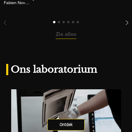
Voeg het product toe aan mijn verlanglijst
Fabien Novarino
Zie alles
Ons laboratorium
Ontdek