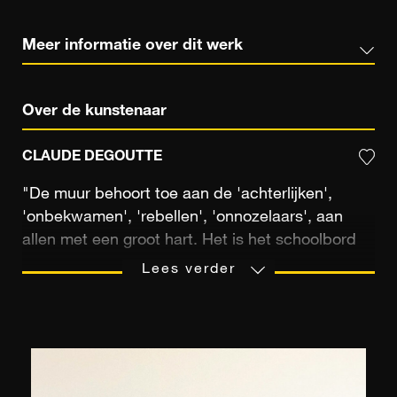
Meer informatie over dit werk
Over de kunstenaar
CLAUDE DEGOUTTE
"De muur behoort toe aan de 'achterlijken',
'onbekwamen', 'rebellen', 'onnozelaars', aan
allen met een groot hart. Het is het schoolbord
van de school van het leven," zegt de Frans-
Lees verder
Hongaarse kunstenaar Brassaï in zijn beroemde
boek ‘Graffiti’. De reflectie van Brassaï, een ware
ode aan de stedelijke kunst, zou het artistieke lot
van fotograaf Claude Degoute markeren. Deze
laatste verwierf zijn eerste spiegelreflexcamera