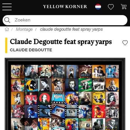
Montage
claude degoutte feat spray yarps
Claude Degoutte feat spray yarps
V
CLAUDE DEGOUTTE