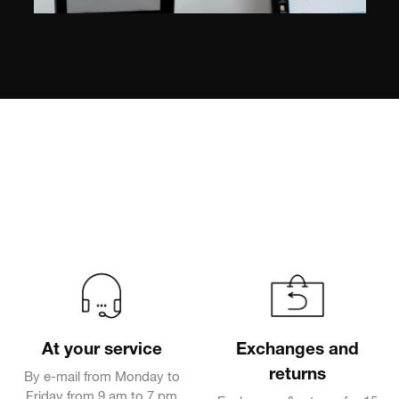
At your service
Exchanges and
returns
By e-mail from Monday to
Friday from 9 am to 7 pm