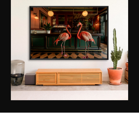
in 1977 en begon zich te interesseren voor de
rijke verscheidenheid van de straatkunst. Vanaf
1985 vereeuwigt hij de eerste gemarkeerde
metros en belandt hij op de pagina's van
prestigieuze tijdschriften zoals Stratégies, Pilote
of Photo Revue. Sinds 2012 legt hij zich toe op
Street art fotografie en publiceerde hij drie
boeken: ‘Street Dogs’, een poëtische
stadswandeling om honden te ontdekken die op
straat leven en ‘Paris Street Art’, seizoenen 1 en
2, een poëtische wandeling langs de
kunstwerken en muren van de Lichtstad. Elke
ochtend vinden we de resultaten van zijn Parijse
flânerie op zijn social media pagina’s onder de
naam @10000pas. In 1985 bracht Claude
Degoutte de eerste graffiti in metro's in beeld,
foto’s waarvoor prestigieuze tijdschriften, zoals
Stratégies, Pilote of Photo Revue, graag hun