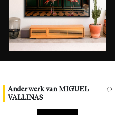
Hong Kong. Zijn werk wordt ook veel
gepubliceerd in gespecialiseerde tijdschriften
zoals Vogue, Vanity Fair of The Guardian. Als
ervaren kunstenaar vindt hij zijn inspiratie in
allerlei onderwerpen, of het nu gaat om
hedendaagse architectuur, stadslandschappen
of portretten.
Ander werk van MIGUEL
VALLINAS