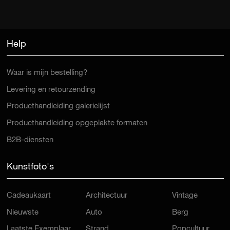
Help
Waar is mijn bestelling?
Levering en retourzending
Producthandleiding galerielijst
Producthandleiding opgeplakte formaten
B2B-diensten
Kunstfoto's
Cadeaukaart
Architectuur
Vintage
Nieuwste
Auto
Berg
Laatste Exemplaar
Strand
Popcultuur