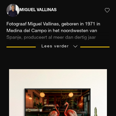
MIGUEL VALLINAS
Fotograaf Miguel Vallinas, geboren in 1971 in
Medina del Campo in het noordwesten van
Spanje, produceert al meer dan dertig jaar
beelden voor de industrie, televisie en reclame.
Lees verder
Hij volgde een opleiding aan de School voor
Fotografie en Film (EFTI) in Madrid, waar hij nog
steeds woont. Parallel met zijn commerciële
activiteit ontwikkelt Miguel Vallinas persoonlijke
artistieke projecten die hem de verdienste
hebben opgeleverd om te exposeren in Spaanse
galerijen maar ook in het buitenland en in het
bijzonder voor de internationale Affordable Art
Fair. Onlangs presenteerde hij zijn serie
"Segunda Pieles" in Londen en vervolgens in