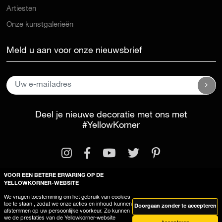
Artiesten
Onze kunstgalerieën
Meld u aan voor onze nieuwsbrief
Deel je nieuwe decoratie met ons met
#YellowKorner
VOOR EEN BETERE ERVARING OP DE
YELLOWKORNER-WEBSITE
We vragen toestemming om het gebruik van cookies
Wettelijke kennisgeving
Algemene voorwaarden
toe te staan , zodat we onze acties en inhoud kunnen
Doorgaan zonder te accepteren
afstemmen op uw persoonlijke voorkeur. Zo kunnen
Deze site gebruikt cookies
we de prestaties van de Yellowkorner-website