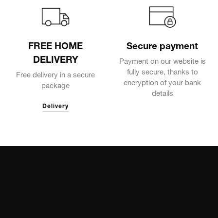
FREE HOME
Secure payment
DELIVERY
Payment on our website is
fully secure, thanks to
Free delivery in a secure
encryption of your bank
package
details
Delivery