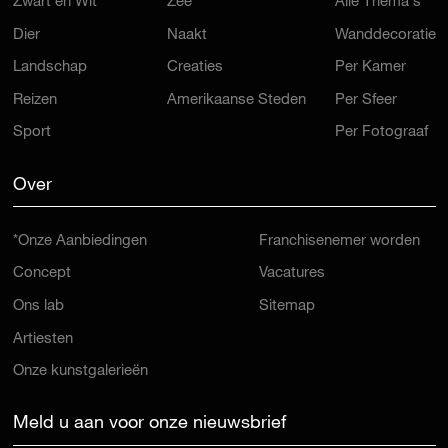
Zwart en Wit
Zee
Alle Thema's
Dier
Naakt
Wanddecoratie
Landschap
Creaties
Per Kamer
Reizen
Amerikaanse Steden
Per Sfeer
Sport
Per Fotograaf
Over
*Onze Aanbiedingen
Franchisenemer worden
Concept
Vacatures
Ons lab
Sitemap
Artiesten
Onze kunstgalerieën
Meld u aan voor onze nieuwsbrief