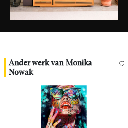
Bovendien hebben de vrouwen vaak een blauwe
huid: “als een godheid die uit het water
tevoorschijn komt, helpt zijn kleur een brug te
slaan tussen alle bevolkingsgroepen en culturen
van de wereld.” Ze is gevestigd in Parijs en
exposeert haar foto's nu in heel Frankrijk en over
de hele wereld: Parijs, Nice, Toulouse, Londen,
Los Angeles, New York, Dubai...
Ander werk van Monika
Nowak