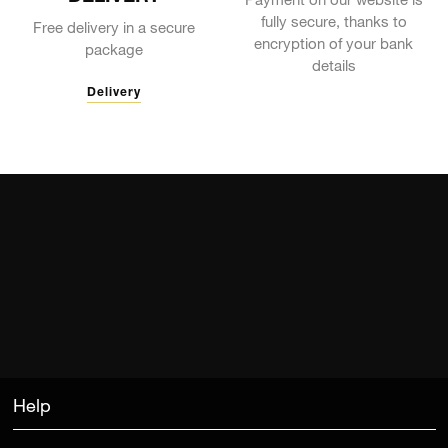
Payment on our website is
fully secure, thanks to
Free delivery in a secure
encryption of your bank
package
details
Delivery
Help