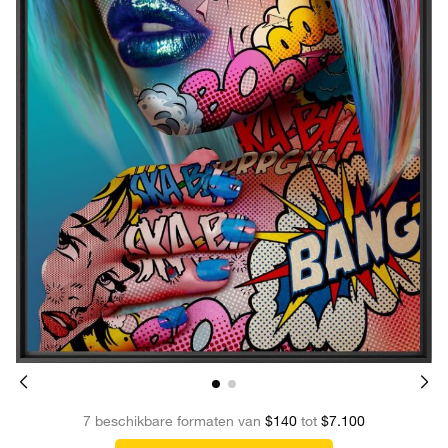
7 beschikbare formaten van
$140
tot
$7.100