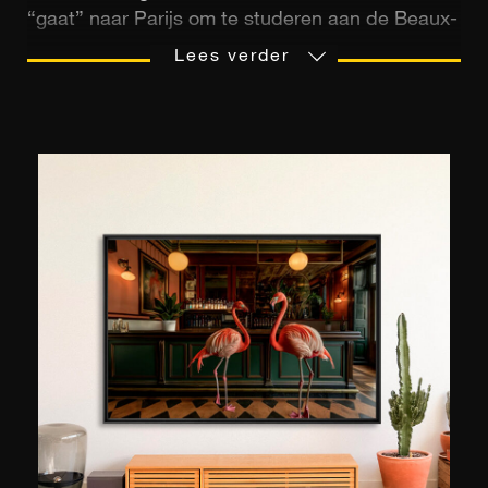
“gaat” naar Parijs om te studeren aan de Beaux-
Arts en aan de Ecole Supérieure des Arts et des
Lees verder
Industries Graphiques. Met diploma's in de hand
werkte ze in particuliere bedrijven als creatief
directeur, maar wilde al snel voor zichzelf
creëren. Op haar foto’s zijn vrouwen te zien van
wie ze hoopt dat ze “krachtig zijn en [hun]
verleiding onder controle hebben.” Ze laat ze
evolueren in een resoluut popuniversum waarin
de schaduw van Andy Warhol of Roy
Lichtenstein zweeft. Na een fotoshoot kan ze de
ogen van een van haar modellen heel goed
associëren met de mond van een ander: "door
bepaalde aspecten van vrouwelijkheid te
overdrijven, terwijl ik een bepaald algemeen
realisme behoud, herschep ik een soort ideale
en denkbeeldige hersenschim", specificeert ze. .