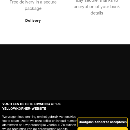
fully secure, thanks to
Free delivery in a secure
encryption of your bank
package
details
Delivery
VOOR EEN BETERE ERVARING OP DE
YELLOWKORNER-WEBSITE
Help
We vragen toestemming om het gebruik van cookies
toe te staan , zodat we onze acties en inhoud kunnen
Doorgaan zonder te accepteren
afstemmen op uw persoonlijke voorkeur. Zo kunnen
Waar is mijn bestelling?
we de prestaties van de Yellowkorner-website