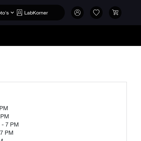
to's
LabKorner
 PM
7 PM
 - 7 PM
 7 PM