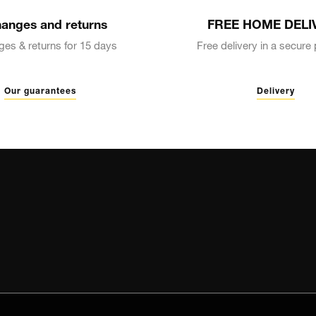
anges and returns
FREE HOME DELI
es & returns for 15 days
Free delivery in a secur
Our guarantees
Delivery