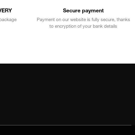
VERY
Secure payment
e package
Payment on our website is fully secure, thanks
to encryption of your bank details