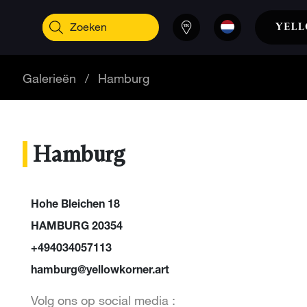
Galerieën
/
Hamburg
Hamburg
Hohe Bleichen 18
HAMBURG 20354
+494034057113
hamburg@yellowkorner.art
Volg ons op social media :