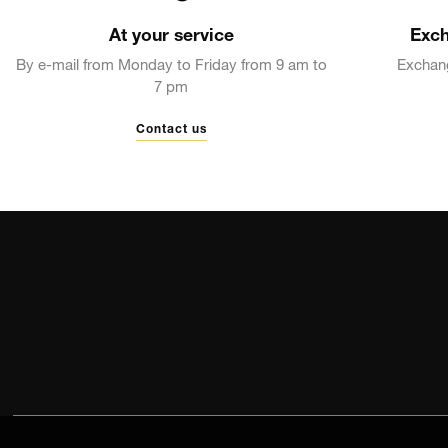
At your service
Exch
By e-mail from Monday to Friday from 9 am to
Exchang
7 pm
Contact us