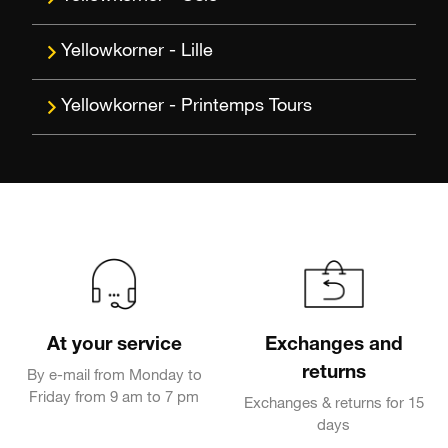
Lille
Printemps Tours
At your service
Exchanges and
returns
By e-mail from Monday to
Friday from 9 am to 7 pm
Exchanges & returns for 15
days