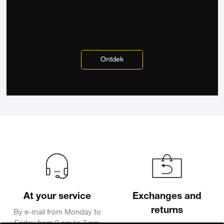
Ontdek
At your service
Exchanges and
returns
By e-mail from Monday to
Friday from 9 am to 7 pm