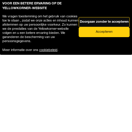
Exchanges & returns for 15
VOOR EEN BETERE ERVARING OP DE
days
YELLOWKORNER-WEBSITE
We vragen toestemming om het gebruik van cookies
Contact us
Our guarantees
toe te staan , zodat we onze acties en inhoud kunnen
Doorgaan zonder te accepteren
afstemmen op uw persoonlijke voorkeur. Zo kunnen
we de prestaties van de Yellowkorner-website
Accepteren
volgen en u een betere ervaring bieden. We
garanderen de bescherming van uw
persoonsgegevens.
Meer informatie over ons
cookiebeleid
.
FREE HOME
Secure payment
DELIVERY
Payment on our website is
fully secure, thanks to
Free delivery in a secure
encryption of your bank
package
details
Delivery