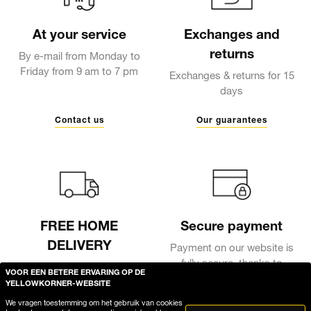
At your service
Exchanges and
returns
By e-mail from Monday to
Friday from 9 am to 7 pm
Exchanges & returns for 15
days
Contact us
Our guarantees
FREE HOME
Secure payment
DELIVERY
Payment on our website is
fully secure, thanks to
Free delivery in a secure
VOOR EEN BETERE ERVARING OP DE
encryption of your bank
package
YELLOWKORNER-WEBSITE
details
We vragen toestemming om het gebruik van cookies