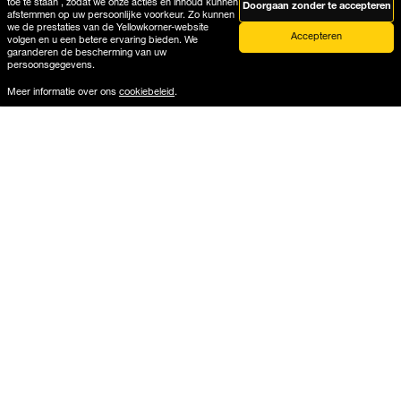
Delivery
toe te staan , zodat we onze acties en inhoud kunnen
Doorgaan zonder te accepteren
afstemmen op uw persoonlijke voorkeur. Zo kunnen
we de prestaties van de Yellowkorner-website
Accepteren
volgen en u een betere ervaring bieden. We
garanderen de bescherming van uw
persoonsgegevens.
Meer informatie over ons
cookiebeleid
.
Help
Waar is mijn bestelling?
Levering en retourzending
Producthandleiding galerielijst