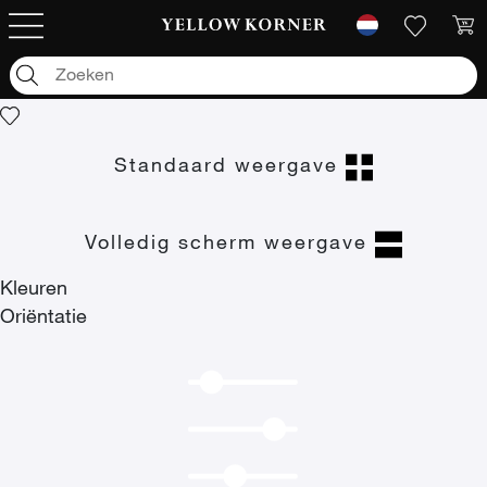
Kunstfoto's
/
Dier
/
Jachtluipaarden
Jachtluipaarden
Standaard weergave
Volledig scherm weergave
Kleuren
Oriëntatie