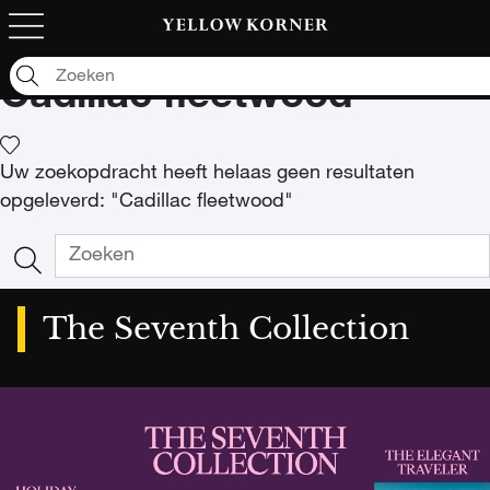
Kunstfoto's
/
Auto
/
Amerikaanse auto's
/
Cadillac
/
Cadillac fleetwood
Cadillac fleetwood
Uw zoekopdracht heeft helaas geen resultaten
opgeleverd: "Cadillac fleetwood"
The Seventh Collection