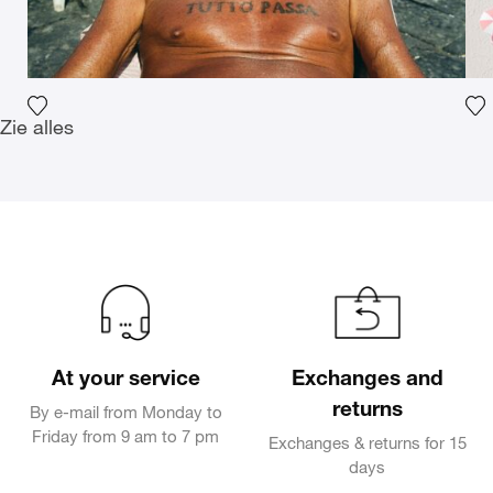
Voeg het product toe aan mijn verlanglijst
Vo
Zie alles
At your service
Exchanges and
returns
By e-mail from Monday to
Friday from 9 am to 7 pm
Exchanges & returns for 15
days