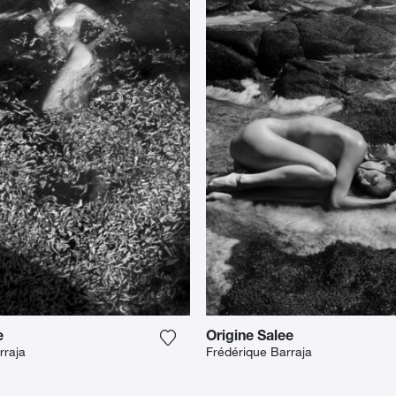
e
Origine Salee
oe aan mijn verlanglijst
Voeg het product toe aan mijn verla
rraja
Frédérique Barraja