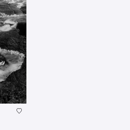
nglijst
Voeg het product toe aan mijn verlanglijst