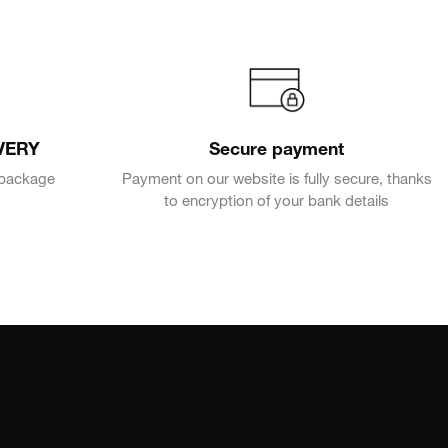
VERY
Secure payment
e package
Payment on our website is fully secure, thanks
to encryption of your bank details