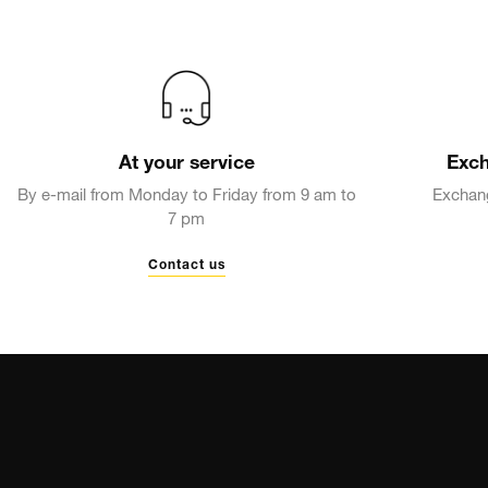
FLOWER POWER
At your service
Exch
FOUR SEASONS
By e-mail from Monday to Friday from 9 am to
Exchang
7 pm
Contact us