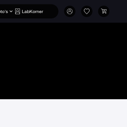
to's
LabKorner