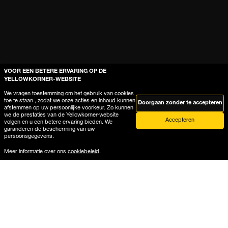
VOOR EEN BETERE ERVARING OP DE
YELLOWKORNER-WEBSITE
We vragen toestemming om het gebruik van cookies
toe te staan , zodat we onze acties en inhoud kunnen
Doorgaan zonder te accepteren
afstemmen op uw persoonlijke voorkeur. Zo kunnen
we de prestaties van de Yellowkorner-website
Accepteren
volgen en u een betere ervaring bieden. We
garanderen de bescherming van uw
persoonsgegevens.
Meer informatie over ons
cookiebeleid
.